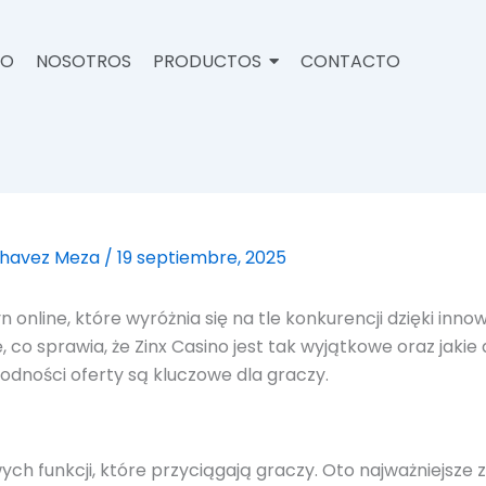
IO
NOSOTROS
PRODUCTOS
CONTACTO
Chavez Meza
/
19 septiembre, 2025
n online, które wyróżnia się na tle konkurencji dzięki i
ę, co sprawia, że Zinx Casino jest tak wyjątkowe oraz ja
odności oferty są kluczowe dla graczy.
ch funkcji, które przyciągają graczy. Oto najważniejsze z