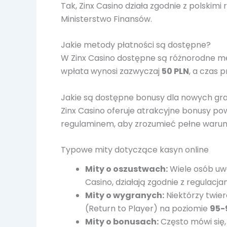
Tak, Zinx Casino działa zgodnie z polski
Ministerstwo Finansów.
Jakie metody płatności są dostępne?
W Zinx Casino dostępne są różnorodne me
wpłata wynosi zazwyczaj
50 PLN
, a czas 
Jakie są dostępne bonusy dla nowych gr
Zinx Casino oferuje atrakcyjne bonusy po
regulaminem, aby zrozumieć pełne warunk
Typowe mity dotyczące kasyn online
Mity o oszustwach:
Wiele osób uwa
Casino, działają zgodnie z regulacja
Mity o wygranych:
Niektórzy twier
(Return to Player) na poziomie
95-
Mity o bonusach:
Często mówi się,