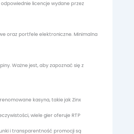
da odpowiednie licencje wydane przez
e oraz portfele elektroniczne. Minimalna
iny. Ważne jest, aby zapoznać się z
 renomowane kasyna, takie jak Zinx
zywistości, wiele gier oferuje RTP
unki i transparentność promocji są