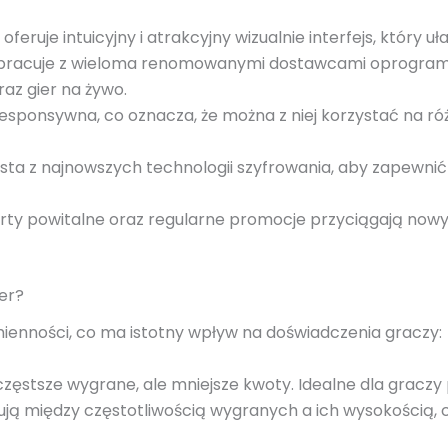
oferuje intuicyjny i atrakcyjny wizualnie interfejs, który u
racuje z wieloma renomowanymi dostawcami oprogramo
raz gier na żywo.
responsywna, co oznacza, że można z niej korzystać na r
ysta z najnowszych technologii szyfrowania, aby zapew
rty powitalne oraz regularne promocje przyciągają now
er?
mienności, co ma istotny wpływ na doświadczenia graczy:
zęstsze wygrane, ale mniejsze kwoty. Idealne dla graczy 
ją między częstotliwością wygranych a ich wysokością, c