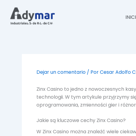
Ir
al
INIC
contenido
Dejar un comentario
/ Por
Cesar Adolfo 
Zinx Casino to jedno z nowoczesnych kasy
technologii. W tym artykule przyjrzymy si
oprogramowania, zmienności gier i różnor
Jakie są kluczowe cechy Zinx Casino?
W Zinx Casino można znaleźć wiele ciekawy