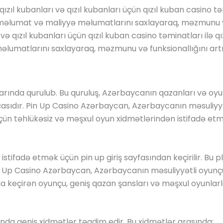
l kubanları və qızıl kubanları üçün qızıl kuban casino təmin
 məlumat və maliyyə məlumatlarını saxlayaraq, məzmunu və 
qızıl kubanları üçün qızıl kuban casino təminatları ilə qızıl
umatlarını saxlayaraq, məzmunu və funksionallığını artır
arında qurulub. Bu quruluş, Azərbaycanın qazanları və oy
asıdır. Pin Up Casino Azərbaycan, Azərbaycanın məsuliyyə
çün təhlükəsiz və məşxul oyun xidmətlərindən istifadə etm
stifadə etmək üçün pin up giriş sayfasından keçirilir. Bu 
Pin Up Casino Azərbaycan, Azərbaycanın məsuliyyətli oyun
 keçirən oyunçu, geniş qazan şansları və məşxul oyunlarla
da geniş xidmətlər təqdim edir. Bu xidmətlər arasında: