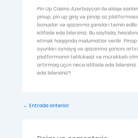
Pin Up Casino Azərbaycan ilə əlaqə saxla
pinup, pin up giriş və pinap az platforma
bonuslar və qazanma şansları təmin edilir
istifadə edə bilərsiniz. Bu sayfada, hesab
etmək haqqında məlumatlar verilir. Pinap
oyunları oynayış və qazanma şansını artı
platformanın təhlükəsiz və mürəkkəb olmay
artırmaq üçün necə istifadə edə bilərsin
edə bilərsiniz?
←
Entrada anterior