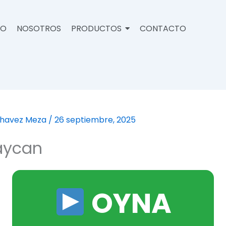
IO
NOSOTROS
PRODUCTOS
CONTACTO
Chavez Meza
/
26 septiembre, 2025
aycan
OYNA