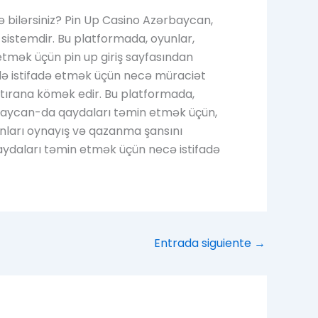
 bilərsiniz? Pin Up Casino Azərbaycan,
sistemdir. Bu platformada, oyunlar,
etmək üçün pin up giriş sayfasından
ildə istifadə etmək üçün necə müraciət
tırana kömək edir. Bu platformada,
ərbaycan-da qaydaları təmin etmək üçün,
unları oynayış və qazanma şansını
aydaları təmin etmək üçün necə istifadə
Entrada siguiente
→