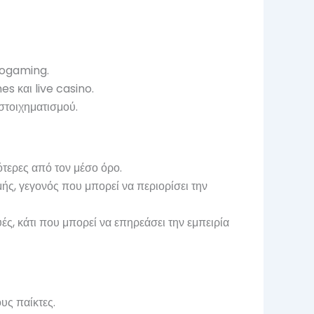
rogaming.
s και live casino.
στοιχηματισμού.
τερες από τον μέσο όρο.
ς, γεγονός που μπορεί να περιορίσει την
υές, κάτι που μπορεί να επηρεάσει την εμπειρία
υς παίκτες.