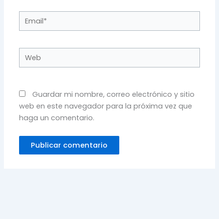
Email*
Web
Guardar mi nombre, correo electrónico y sitio
web en este navegador para la próxima vez que
haga un comentario.