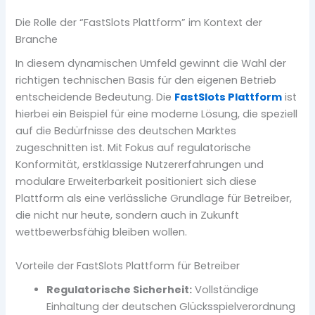
Die Rolle der “FastSlots Plattform” im Kontext der
Branche
In diesem dynamischen Umfeld gewinnt die Wahl der
richtigen technischen Basis für den eigenen Betrieb
entscheidende Bedeutung. Die
FastSlots Plattform
ist
hierbei ein Beispiel für eine moderne Lösung, die speziell
auf die Bedürfnisse des deutschen Marktes
zugeschnitten ist. Mit Fokus auf regulatorische
Konformität, erstklassige Nutzererfahrungen und
modulare Erweiterbarkeit positioniert sich diese
Plattform als eine verlässliche Grundlage für Betreiber,
die nicht nur heute, sondern auch in Zukunft
wettbewerbsfähig bleiben wollen.
Vorteile der FastSlots Plattform für Betreiber
Regulatorische Sicherheit:
Vollständige
Einhaltung der deutschen Glücksspielverordnung