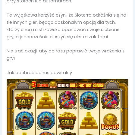
przy stołach lub automatach.
Ta wyjątkowa korzyść czyni, że Sloterra odróżnia się na
tle innych gier, będąc doskonałym opcją dla tych,
którzy chcą mistrzowsko opanować swoje ulubione
gry, a jednocześnie cieszyć się ekstra zaletami.
Nie trać okazji, aby od razu poprawić twoje wrażenia z
gry!
Jak odebrać bonus powitalny