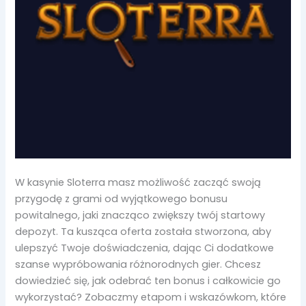
W kasynie Sloterra masz możliwość zacząć swoją
przygodę z grami od wyjątkowego bonusu
powitalnego, jaki znacząco zwiększy twój startowy
depozyt. Ta kusząca oferta została stworzona, aby
ulepszyć Twoje doświadczenia, dając Ci dodatkowe
szanse wypróbowania różnorodnych gier. Chcesz
dowiedzieć się, jak odebrać ten bonus i całkowicie go
wykorzystać? Zobaczmy etapom i wskazówkom, które