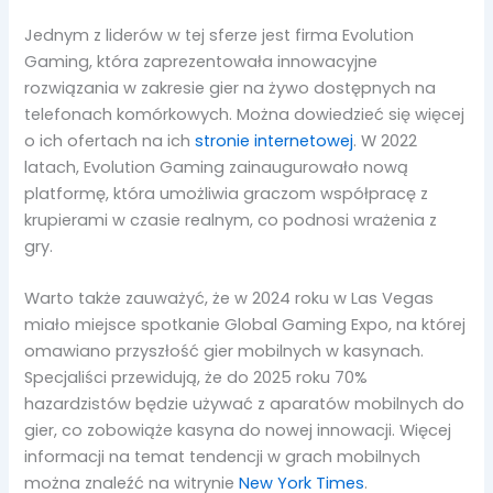
Jednym z liderów w tej sferze jest firma Evolution
Gaming, która zaprezentowała innowacyjne
rozwiązania w zakresie gier na żywo dostępnych na
telefonach komórkowych. Można dowiedzieć się więcej
o ich ofertach na ich
stronie internetowej
. W 2022
latach, Evolution Gaming zainaugurowało nową
platformę, która umożliwia graczom współpracę z
krupierami w czasie realnym, co podnosi wrażenia z
gry.
Warto także zauważyć, że w 2024 roku w Las Vegas
miało miejsce spotkanie Global Gaming Expo, na której
omawiano przyszłość gier mobilnych w kasynach.
Specjaliści przewidują, że do 2025 roku 70%
hazardzistów będzie używać z aparatów mobilnych do
gier, co zobowiąże kasyna do nowej innowacji. Więcej
informacji na temat tendencji w grach mobilnych
można znaleźć na witrynie
New York Times
.