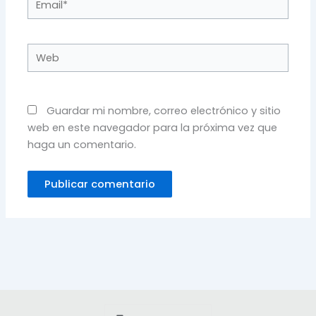
Web
Guardar mi nombre, correo electrónico y sitio
web en este navegador para la próxima vez que
haga un comentario.