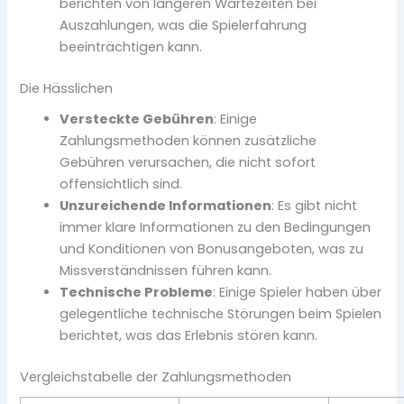
berichten von längeren Wartezeiten bei
Auszahlungen, was die Spielerfahrung
beeinträchtigen kann.
Die Hässlichen
Versteckte Gebühren
: Einige
Zahlungsmethoden können zusätzliche
Gebühren verursachen, die nicht sofort
offensichtlich sind.
Unzureichende Informationen
: Es gibt nicht
immer klare Informationen zu den Bedingungen
und Konditionen von Bonusangeboten, was zu
Missverständnissen führen kann.
Technische Probleme
: Einige Spieler haben über
gelegentliche technische Störungen beim Spielen
berichtet, was das Erlebnis stören kann.
Vergleichstabelle der Zahlungsmethoden