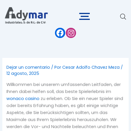
Ir
al
contenido
Dejar un comentario
/ Por
Cesar Adolfo Chavez Meza
/
12 agosto, 2025
Willkommen bei unserem umfassenden Leitfaden, der
Ihnen dabei helfen soll, das beste Spielerlebnis im
wonaco casino
zu erleben. Ob Sie ein neuer Spieler sind
oder bereits Erfahrung haben, es gibt einige wichtige
Aspekte, die Sie berücksichtigen sollten, um das
Maximale aus Ihrem Spielerlebnis herauszuholen. Wir
werden die Vor- und Nachteile beleuchten und Ihnen