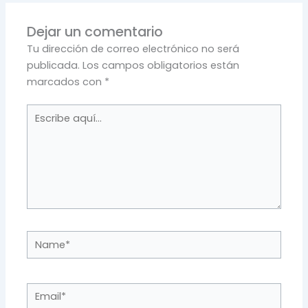
Dejar un comentario
Tu dirección de correo electrónico no será
publicada.
Los campos obligatorios están
marcados con
*
Escribe
aquí...
Name*
Email*