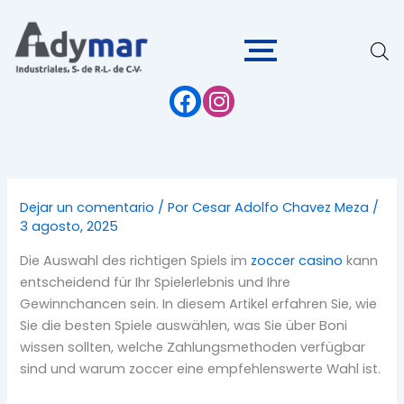
Ir
al
contenido
Dejar un comentario
/ Por
Cesar Adolfo Chavez Meza
/
3 agosto, 2025
Die Auswahl des richtigen Spiels im
zoccer casino
kann
entscheidend für Ihr Spielerlebnis und Ihre
Gewinnchancen sein. In diesem Artikel erfahren Sie, wie
Sie die besten Spiele auswählen, was Sie über Boni
wissen sollten, welche Zahlungsmethoden verfügbar
sind und warum zoccer eine empfehlenswerte Wahl ist.