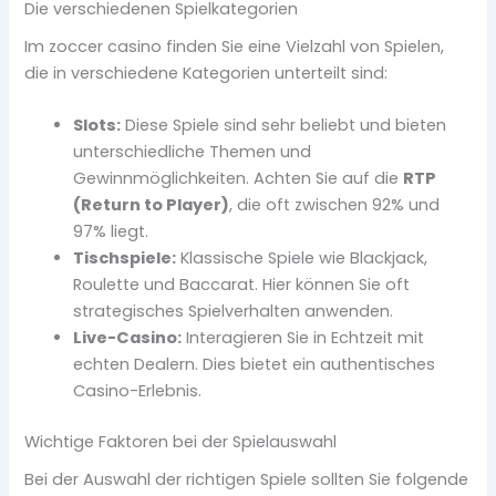
Die verschiedenen Spielkategorien
Im zoccer casino finden Sie eine Vielzahl von Spielen,
die in verschiedene Kategorien unterteilt sind:
Slots:
Diese Spiele sind sehr beliebt und bieten
unterschiedliche Themen und
Gewinnmöglichkeiten. Achten Sie auf die
RTP
(Return to Player)
, die oft zwischen 92% und
97% liegt.
Tischspiele:
Klassische Spiele wie Blackjack,
Roulette und Baccarat. Hier können Sie oft
strategisches Spielverhalten anwenden.
Live-Casino:
Interagieren Sie in Echtzeit mit
echten Dealern. Dies bietet ein authentisches
Casino-Erlebnis.
Wichtige Faktoren bei der Spielauswahl
Bei der Auswahl der richtigen Spiele sollten Sie folgende