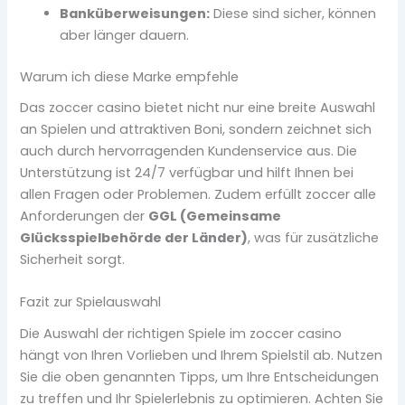
Banküberweisungen:
Diese sind sicher, können
aber länger dauern.
Warum ich diese Marke empfehle
Das zoccer casino bietet nicht nur eine breite Auswahl
an Spielen und attraktiven Boni, sondern zeichnet sich
auch durch hervorragenden Kundenservice aus. Die
Unterstützung ist 24/7 verfügbar und hilft Ihnen bei
allen Fragen oder Problemen. Zudem erfüllt zoccer alle
Anforderungen der
GGL (Gemeinsame
Glücksspielbehörde der Länder)
, was für zusätzliche
Sicherheit sorgt.
Fazit zur Spielauswahl
Die Auswahl der richtigen Spiele im zoccer casino
hängt von Ihren Vorlieben und Ihrem Spielstil ab. Nutzen
Sie die oben genannten Tipps, um Ihre Entscheidungen
zu treffen und Ihr Spielerlebnis zu optimieren. Achten Sie