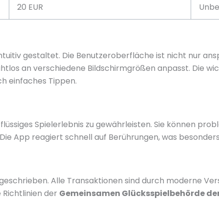
20 EUR
Unbe
intuitiv gestaltet. Die Benutzeroberfläche ist nicht nur 
ahtlos an verschiedene Bildschirmgrößen anpasst. Die wic
rch einfaches Tippen.
 flüssiges Spielerlebnis zu gewährleisten. Sie können prob
e App reagiert schnell auf Berührungen, was besonders w
oßgeschrieben. Alle Transaktionen sind durch moderne Ve
 Richtlinien der
Gemeinsamen Glücksspielbehörde der