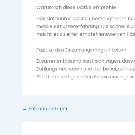
Warum ich diese Marke empfehle
Das slothunter casino überzeugt nicht nur
mobile Benutzererfahrung. Die schnelle u
macht es zu einer empfehlenswerten Platt
Fazit zu den Einzahlungsmöglichkeiten
Zusammenfassend lässt sich sagen, dass di
Zahlungsmethoden und der benutzerfreundl
Plattform und genießen Sie ein unvergessl
←
Entrada anterior