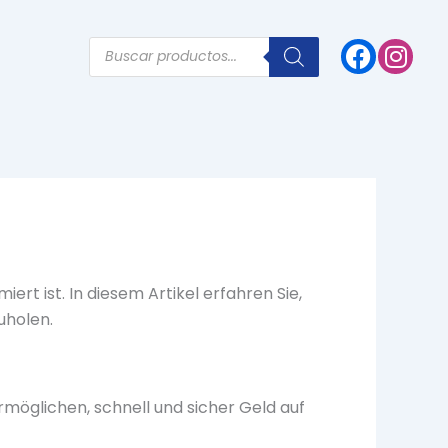
Products
search
ert ist. In diesem Artikel erfahren Sie,
uholen.
rmöglichen, schnell und sicher Geld auf