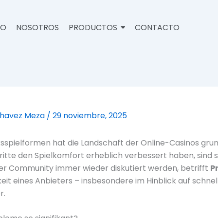
IO
NOSOTROS
PRODUCTOS
CONTACTO
Chavez Meza
/
29 noviembre, 2025
cksspielformen hat die Landschaft der Online-Casinos gr
itte den Spielkomfort erheblich verbessert haben, sind 
der Community immer wieder diskutiert werden, betrifft
P
t eines Anbieters – insbesondere im Hinblick auf schne
r.