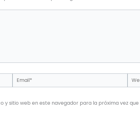
Email*
Web
o y sitio web en este navegador para la próxima vez que