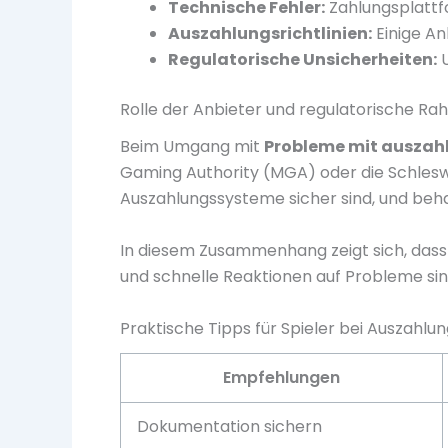
Technische Fehler:
Zahlungsplattfo
Auszahlungsrichtlinien:
Einige An
Regulatorische Unsicherheiten:
U
Rolle der Anbieter und regulatorische 
Beim Umgang mit
Probleme mit auszah
Gaming Authority (MGA) oder die Schleswi
Auszahlungssysteme sicher sind, und beh
In diesem Zusammenhang zeigt sich, dass
und schnelle Reaktionen auf Probleme si
Praktische Tipps für Spieler bei Auszahl
Empfehlungen
Dokumentation sichern