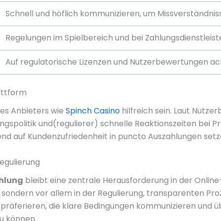
Schnell und höflich kommunizieren, um Missverständni
Regelungen im Spielbereich und bei Zahlungsdienstleist
Auf regulatorische Lizenzen und Nutzerbewertungen ac
attform
nes Anbieters wie
Spinch Casino
hilfreich sein. Laut Nutz
spolitik und(regulierer) schnelle Reaktionszeiten bei Pr
d auf Kundenzufriedenheit in puncto Auszahlungen setz
egulierung
hlung
bleibt eine zentrale Herausforderung in der Online
 sondern vor allem in der Regulierung, transparenten P
n präferieren, die klare Bedingungen kommunizieren und ü
u können.