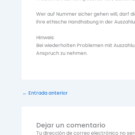
Wer auf Nummer sicher gehen will, darf di
ihre ethische Handhabung in der Auszahl
Hinweis:
Bei wiederholten Problemen mit Auszahlung
Anspruch zu nehmen.
←
Entrada anterior
Dejar un comentario
Tu dirección de correo electrónico no ser