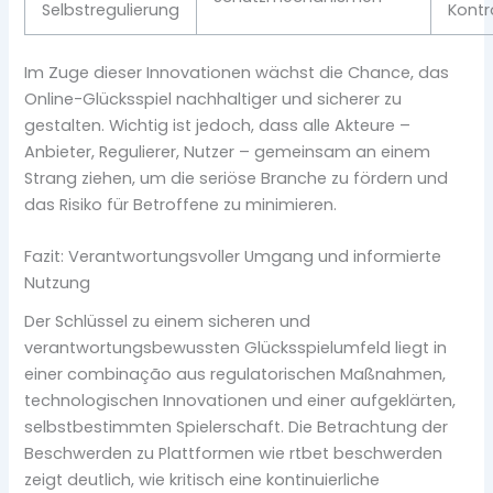
Selbstregulierung
Kontr
Im Zuge dieser Innovationen wächst die Chance, das
Online-Glücksspiel nachhaltiger und sicherer zu
gestalten. Wichtig ist jedoch, dass alle Akteure –
Anbieter, Regulierer, Nutzer – gemeinsam an einem
Strang ziehen, um die seriöse Branche zu fördern und
das Risiko für Betroffene zu minimieren.
Fazit: Verantwortungsvoller Umgang und informierte
Nutzung
Der Schlüssel zu einem sicheren und
verantwortungsbewussten Glücksspielumfeld liegt in
einer combinação aus regulatorischen Maßnahmen,
technologischen Innovationen und einer aufgeklärten,
selbstbestimmten Spielerschaft. Die Betrachtung der
Beschwerden zu Plattformen wie rtbet beschwerden
zeigt deutlich, wie kritisch eine kontinuierliche