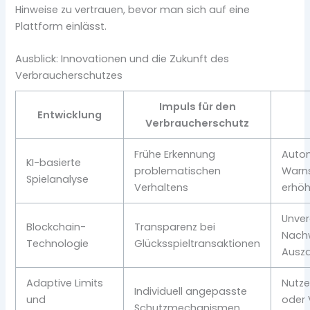
Hinweise zu vertrauen, bevor man sich auf eine
Plattform einlässt.
Ausblick: Innovationen und die Zukunft des
Verbraucherschutzes
Impuls für den
Entwicklung
Verbraucherschutz
Frühe Erkennung
Autom
KI-basierte
problematischen
Warn
Spielanalyse
Verhaltens
erhöh
Unver
Blockchain-
Transparenz bei
Nachw
Technologie
Glücksspieltransaktionen
Ausza
Adaptive Limits
Nutze
Individuell angepasste
und
oder 
Schutzmechanismen