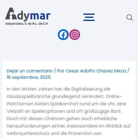
Ir
al
contenido
Dejar un comentario
/ Por
Cesar Adolfo Chavez Meza
/
16 septiembre, 2025
In den letzten Jahren hat die Digitalisierung die
Glücksspielbranche grundlegend verändert. Online-
Plattformen bieten Spielkomfort rund um die Uhr, eine
Vielzahl an Spieleoptionen und oft großzügige Boni.
Doch mit diesen Chancen gehen auch erhebliche
Herausforderungen einher, insbesondere im Hinblick auf
Verbraucherschutz und die Prävention von