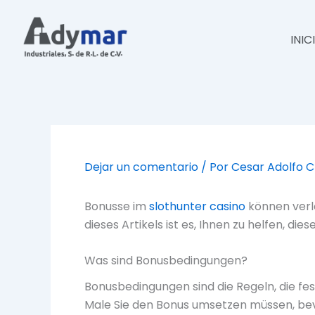
Ir
al
INIC
contenido
Dejar un comentario
/ Por
Cesar Adolfo 
Bonusse im
slothunter casino
können verlo
dieses Artikels ist es, Ihnen zu helfen, di
Was sind Bonusbedingungen?
Bonusbedingungen sind die Regeln, die fe
Male Sie den Bonus umsetzen müssen, be