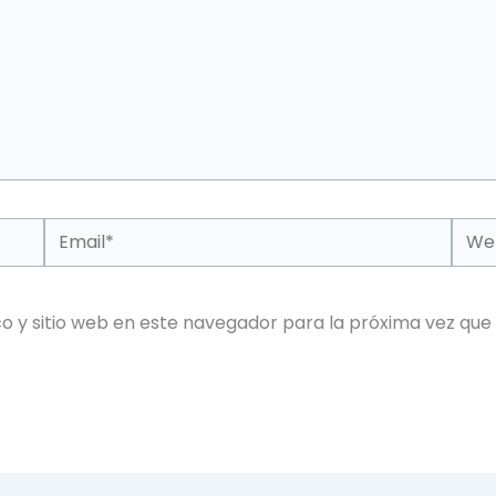
Email*
Web
o y sitio web en este navegador para la próxima vez que