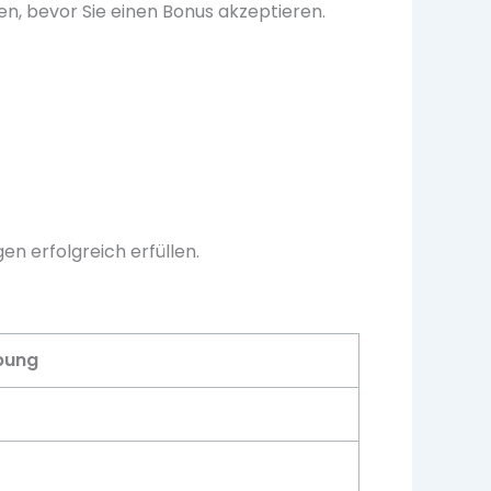
fen, bevor Sie einen Bonus akzeptieren.
en erfolgreich erfüllen.
bung