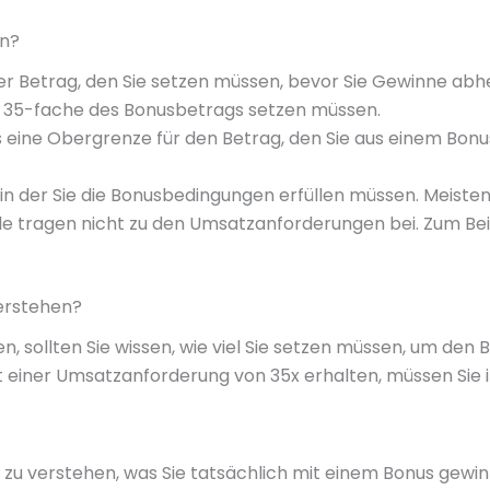
en?
der Betrag, den Sie setzen müssen, bevor Sie Gewinne ab
as 35-fache des Bonusbetrags setzen müssen.
s eine Obergrenze für den Betrag, den Sie aus einem Bon
in der Sie die Bonusbedingungen erfüllen müssen. Meisten
le tragen nicht zu den Umsatzanforderungen bei. Zum Beis
erstehen?
sollten Sie wissen, wie viel Sie setzen müssen, um den B
t einer Umsatzanforderung von 35x erhalten, müssen Sie i
 zu verstehen, was Sie tatsächlich mit einem Bonus gew