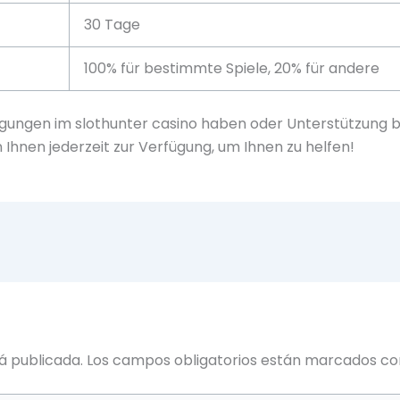
30 Tage
100% für bestimmte Spiele, 20% für andere
ungen im slothunter casino haben oder Unterstützung be
 Ihnen jederzeit zur Verfügung, um Ihnen zu helfen!
á publicada.
Los campos obligatorios están marcados c