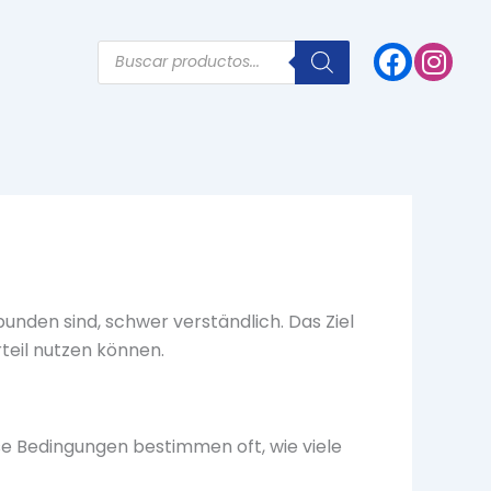
Products
search
unden sind, schwer verständlich. Das Ziel
rteil nutzen können.
se Bedingungen bestimmen oft, wie viele