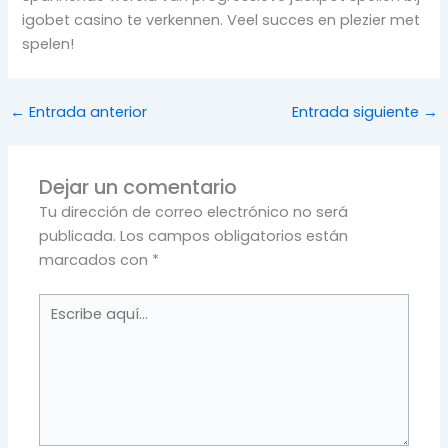
igobet casino te verkennen. Veel succes en plezier met
spelen!
←
Entrada anterior
Entrada siguiente
→
Dejar un comentario
Tu dirección de correo electrónico no será
publicada.
Los campos obligatorios están
marcados con
*
Escribe
aquí...