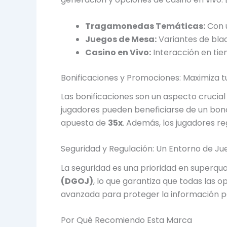
Tragamonedas Temáticas:
Con 
Juegos de Mesa:
Variantes de black
Casino en Vivo:
Interacción en tie
Bonificaciones y Promociones: Maximiza t
Las bonificaciones son un aspecto crucia
jugadores pueden beneficiarse de un bon
apuesta de
35x
. Además, los jugadores r
Seguridad y Regulación: Un Entorno de Ju
La seguridad es una prioridad en superqua
(DGOJ)
, lo que garantiza que todas las 
avanzada para proteger la información pe
Por Qué Recomiendo Esta Marca