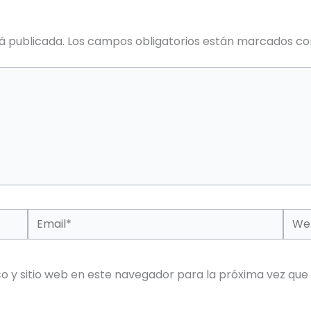
á publicada.
Los campos obligatorios están marcados c
Email*
Web
o y sitio web en este navegador para la próxima vez que