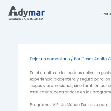
Ir
al
INIC
contenido
Dejar un comentario
/ Por
Cesar Adolfo 
En el ámbito de los casinos online, la ge
experiencia placentera y segura para los 
juegos y promociones, sino también por su
este casino, centrándose en los programas 
Programas VIP: Un Mundo Exclusivo para J