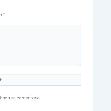
on
*
 haga un comentario.