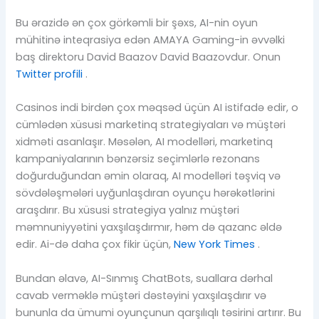
Bu ərazidə ən çox görkəmli bir şəxs, AI-nin oyun
mühitinə inteqrasiya edən AMAYA Gaming-in əvvəlki
baş direktoru David Baazov David Baazovdur. Onun
Twitter profili
.
Casinos indi birdən çox məqsəd üçün AI istifadə edir, o
cümlədən xüsusi marketinq strategiyaları və müştəri
xidməti asanlaşır. Məsələn, AI modelləri, marketinq
kampaniyalarının bənzərsiz seçimlərlə rezonans
doğurduğundan əmin olaraq, AI modelləri təşviq və
sövdələşmələri uyğunlaşdıran oyunçu hərəkətlərini
araşdırır. Bu xüsusi strategiya yalnız müştəri
məmnuniyyətini yaxşılaşdırmır, həm də qazanc əldə
edir. Ai-də daha çox fikir üçün,
New York Times
.
Bundan əlavə, AI-Sınmış ChatBots, suallara dərhal
cavab verməklə müştəri dəstəyini yaxşılaşdırır və
bununla da ümumi oyunçunun qarşılıqlı təsirini artırır. Bu