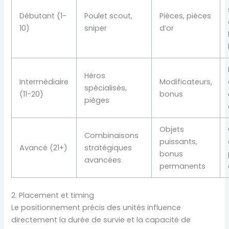
Débutant (1-
Poulet scout,
Pièces, pièces
10)
sniper
d’or
Héros
Intermédiaire
Modificateurs,
spécialisés,
(11-20)
bonus
pièges
Objets
Combinaisons
puissants,
Avancé (21+)
stratégiques
bonus
avancées
permanents
2. Placement et timing
Le positionnement précis des unités influence
directement la durée de survie et la capacité de