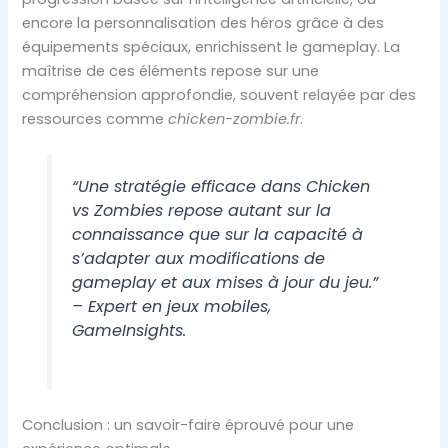
encore la personnalisation des héros grâce à des
équipements spéciaux, enrichissent le gameplay. La
maîtrise de ces éléments repose sur une
compréhension approfondie, souvent relayée par des
ressources comme
chicken-zombie.fr
.
“Une stratégie efficace dans Chicken
vs Zombies repose autant sur la
connaissance que sur la capacité à
s’adapter aux modifications de
gameplay et aux mises à jour du jeu.”
– Expert en jeux mobiles,
GameInsights.
Conclusion : un savoir-faire éprouvé pour une