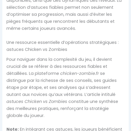
disponibles, ainsi que des dynamiques des niveaux. La
sélection d’astuces fiables permet non seulement
d’optimiser sa progression, mais aussi d’éviter les
pièges fréquents que rencontrent les débutants et
même certains joueurs avancés.
Une ressource essentielle d’opérations stratégiques :
astuces Chicken vs Zombies
Pour naviguer dans la complexité du jeu, il devient
crucial de se référer à des ressources fiables et
détaillées. La plateforme
chicken-zombie.fr
se
distingue par la richesse de ses conseils, ses guides
étape par étape, et ses analyses qui s’adressent
autant aux novices qu’aux vétérans. L’article intitulé
astuces Chicken vs Zombies
constitue une synthèse
des meilleures pratiques, renforçant la stratégie
globale du joueur.
Note:
En intégrant ces astuces, les joueurs bénéficient