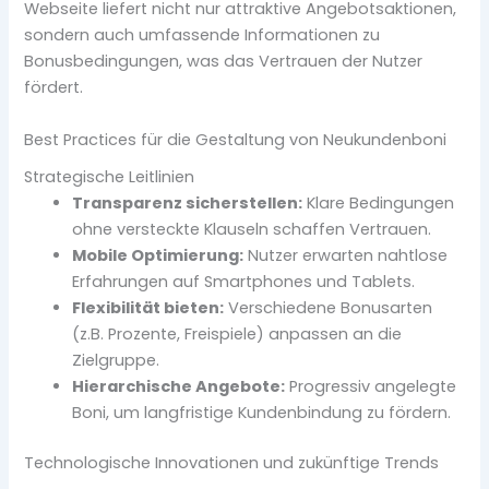
Webseite liefert nicht nur attraktive Angebotsaktionen,
sondern auch umfassende Informationen zu
Bonusbedingungen, was das Vertrauen der Nutzer
fördert.
Best Practices für die Gestaltung von Neukundenboni
Strategische Leitlinien
Transparenz sicherstellen:
Klare Bedingungen
ohne versteckte Klauseln schaffen Vertrauen.
Mobile Optimierung:
Nutzer erwarten nahtlose
Erfahrungen auf Smartphones und Tablets.
Flexibilität bieten:
Verschiedene Bonusarten
(z.B. Prozente, Freispiele) anpassen an die
Zielgruppe.
Hierarchische Angebote:
Progressiv angelegte
Boni, um langfristige Kundenbindung zu fördern.
Technologische Innovationen und zukünftige Trends