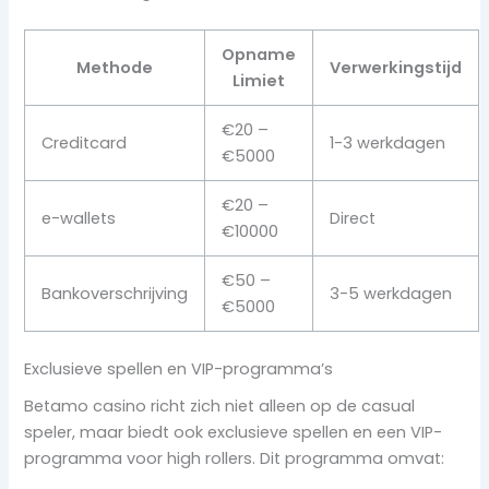
Opname
Methode
Verwerkingstijd
Limiet
€20 –
Creditcard
1-3 werkdagen
€5000
€20 –
e-wallets
Direct
€10000
€50 –
Bankoverschrijving
3-5 werkdagen
€5000
Exclusieve spellen en VIP-programma’s
Betamo casino richt zich niet alleen op de casual
speler, maar biedt ook exclusieve spellen en een VIP-
programma voor high rollers. Dit programma omvat: