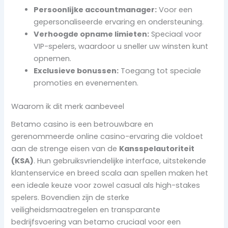
Persoonlijke accountmanager:
Voor een
gepersonaliseerde ervaring en ondersteuning.
Verhoogde opname limieten:
Speciaal voor
VIP-spelers, waardoor u sneller uw winsten kunt
opnemen.
Exclusieve bonussen:
Toegang tot speciale
promoties en evenementen.
Waarom ik dit merk aanbeveel
Betamo casino is een betrouwbare en
gerenommeerde online casino-ervaring die voldoet
aan de strenge eisen van de
Kansspelautoriteit
(KSA)
. Hun gebruiksvriendelijke interface, uitstekende
klantenservice en breed scala aan spellen maken het
een ideale keuze voor zowel casual als high-stakes
spelers. Bovendien zijn de sterke
veiligheidsmaatregelen en transparante
bedrijfsvoering van betamo cruciaal voor een