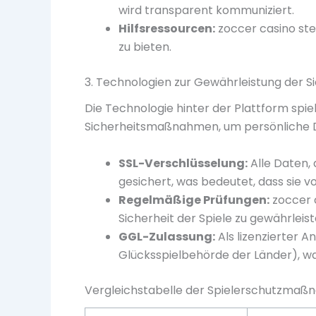
wird transparent kommuniziert.
Hilfsressourcen:
zoccer casino stel
zu bieten.
3. Technologien zur Gewährleistung der S
Die Technologie hinter der Plattform spiel
Sicherheitsmaßnahmen, um persönliche D
SSL-Verschlüsselung:
Alle Daten,
gesichert, was bedeutet, dass sie v
Regelmäßige Prüfungen:
zoccer c
Sicherheit der Spiele zu gewährleist
GGL-Zulassung:
Als lizenzierter 
Glücksspielbehörde der Länder), was
Vergleichstabelle der Spielerschutzma