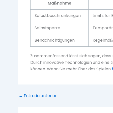
Maßnahme
Selbstbeschränkungen
Limits für
Selbstsperre
Temporäre
Benachrichtigungen
Regelmäßi
Zusammenfassend lässt sich sagen, dass 
Durch innovative Technologien und eine t
können. Wenn Sie mehr über das Spielen
←
Entrada anterior