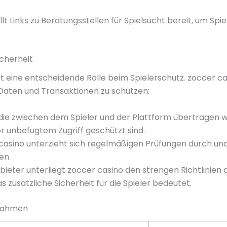
lt Links zu Beratungsstellen für Spielsucht bereit, um Spi
icherheit
t eine entscheidende Rolle beim Spielerschutz. zoccer cas
aten und Transaktionen zu schützen:
 die zwischen dem Spieler und der Plattform übertragen 
or unbefugtem Zugriff geschützt sind.
asino unterzieht sich regelmäßigen Prüfungen durch una
en.
Anbieter unterliegt zoccer casino den strengen Richtlini
 zusätzliche Sicherheit für die Spieler bedeutet.
ßnahmen