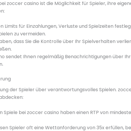
ei zoccer casino ist die Möglichkeit für Spieler, ihre eige
en:
 Limits für Einzahlungen, Verluste und Spielzeiten festleg
ielen zu vermeiden.
haben, dass Sie die Kontrolle über Ihr Spielverhalten verli
eßen.
o sendet Ihnen regelmäßig Benachrichtigungen über Ihre 
n.
ärung
lärung der Spieler über verantwortungsvolles Spielen. zoc
 abdecken:
n Spiele bei zoccer casino haben einen RTP von mindesten
sen Spieler oft eine Wettanforderung von 35x erfüllen, b