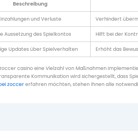
Beschreibung
 Einzahlungen und Verluste
Verhindert überm
 Aussetzung des Spielkontos
Hilft bei der Kont
ge Updates über Spielverhalten
Erhöht das Bewuss
zoccer casino eine Vielzahl von Maßnahmen implementiert
ransparente Kommunikation wird sichergestellt, dass Spi
bei zoccer
erfahren möchten, stehen Ihnen alle notwendi