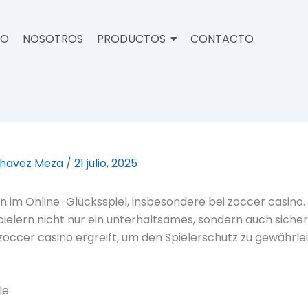
IO
NOSOTROS
PRODUCTOS
CONTACTO
Chavez Meza
/
21 julio, 2025
gen im Online-Glücksspiel, insbesondere bei zoccer casin
ielern nicht nur ein unterhaltsames, sondern auch sichere
zoccer casino ergreift, um den Spielerschutz zu gewährl
le