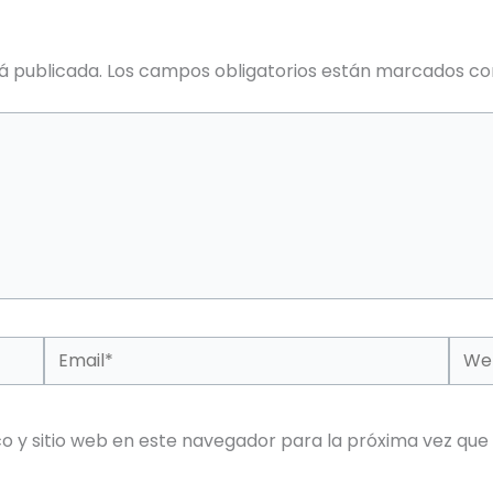
á publicada.
Los campos obligatorios están marcados c
Email*
Web
o y sitio web en este navegador para la próxima vez que