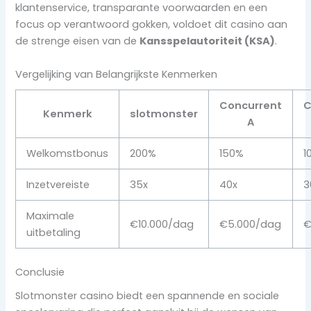
klantenservice, transparante voorwaarden en een
focus op verantwoord gokken, voldoet dit casino aan
de strenge eisen van de
Kansspelautoriteit (KSA)
.
Vergelijking van Belangrijkste Kenmerken
Concurrent
C
Kenmerk
slotmonster
A
Welkomstbonus
200%
150%
1
Inzetvereiste
35x
40x
3
Maximale
€10.000/dag
€5.000/dag
€
uitbetaling
Conclusie
Slotmonster casino biedt een spannende en sociale