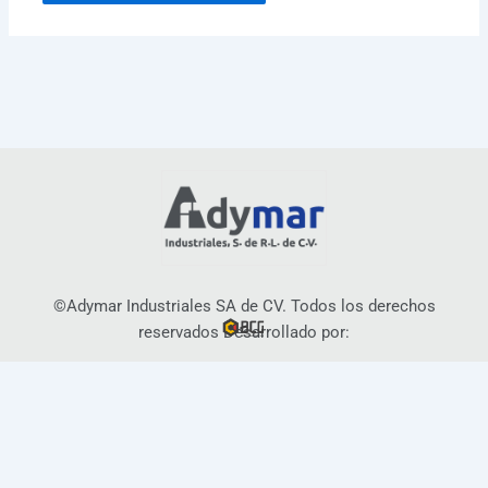
©Adymar Industriales SA de CV. Todos los derechos
reservados Desarrollado por: