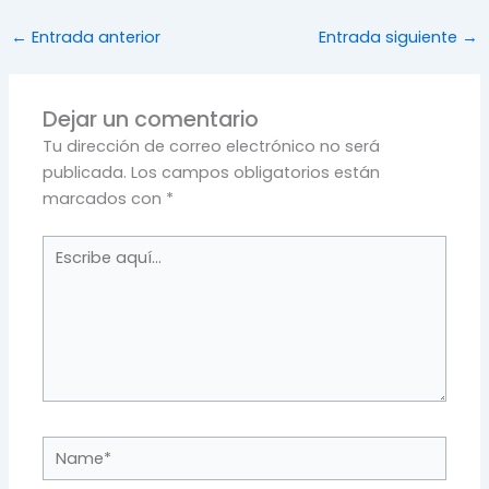
←
Entrada anterior
Entrada siguiente
→
Dejar un comentario
Tu dirección de correo electrónico no será
publicada.
Los campos obligatorios están
marcados con
*
Escribe
aquí...
Name*