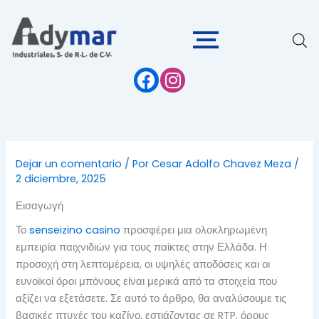
Ir
al
contenido
Dejar un comentario
/ Por
Cesar Adolfo Chavez Meza
/
2 diciembre, 2025
Εισαγωγή
Το
senseizino casino
προσφέρει μια ολοκληρωμένη
εμπειρία παιχνιδιών για τους παίκτες στην Ελλάδα. Η
προσοχή στη λεπτομέρεια, οι υψηλές αποδόσεις και οι
ευνοϊκοί όροι μπόνους είναι μερικά από τα στοιχεία που
αξίζει να εξετάσετε. Σε αυτό το άρθρο, θα αναλύσουμε τις
βασικές πτυχές του καζίνο, εστιάζοντας σε RTP, όρους