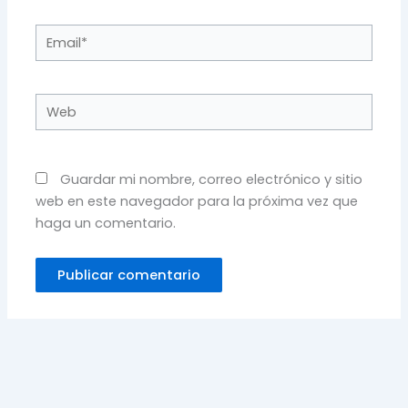
Email*
Web
Guardar mi nombre, correo electrónico y sitio
web en este navegador para la próxima vez que
haga un comentario.