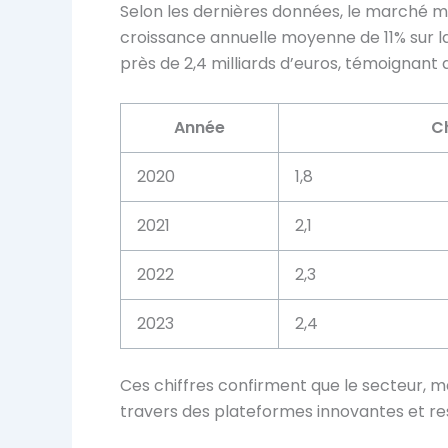
Selon les dernières données, le marché mo
croissance annuelle moyenne de 11% sur la 
près de
2,4 milliards d’euros
, témoignant 
Année
Ch
2020
1,8
2021
2,1
2022
2,3
2023
2,4
Ces chiffres confirment que le secteur, m
travers des plateformes innovantes et re