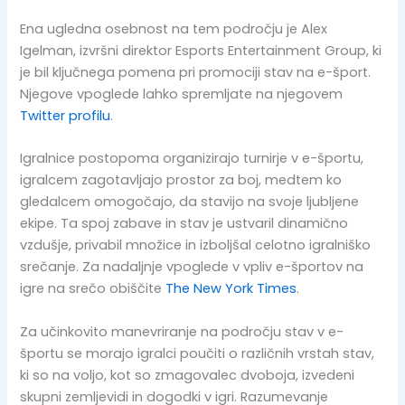
Ena ugledna osebnost na tem področju je Alex
Igelman, izvršni direktor Esports Entertainment Group, ki
je bil ključnega pomena pri promociji stav na e-šport.
Njegove vpoglede lahko spremljate na njegovem
Twitter profilu
.
Igralnice postopoma organizirajo turnirje v e-športu,
igralcem zagotavljajo prostor za boj, medtem ko
gledalcem omogočajo, da stavijo na svoje ljubljene
ekipe. Ta spoj zabave in stav je ustvaril dinamično
vzdušje, privabil množice in izboljšal celotno igralniško
srečanje. Za nadaljnje vpoglede v vpliv e-športov na
igre na srečo obiščite
The New York Times
.
Za učinkovito manevriranje na področju stav v e-
športu se morajo igralci poučiti o različnih vrstah stav,
ki so na voljo, kot so zmagovalec dvoboja, izvedeni
skupni zemljevidi in dogodki v igri. Razumevanje