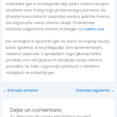
mehanike iger in sodelujočih ekip lahko znatno izboljša
rezultate stav. Poleg tega je bistvenega pomena, da
izberete licencirana in zaupanja vredna spletna mesta,
da zagotovite varno stavno okolje. Podrobneje
raziščite odgovorne stavne strategije na
casino vox
.
Ker se krajina e-športnih iger na srečo še naprej razvija,
bodo igralnice, ki se prilagodijo tem spremembam,
verjetno uspevale. S sprejetjem tega gibanja lahko
privabijo nov val igralcev in izboljšajo svojo celotno
ponudbo ter tako zagotovijo prednost v nenehno
razvijajoči se industriji iger.
←
Entrada anterior
Entrada siguiente
→
Dejar un comentario
Tu dirección de correo electrónico no será