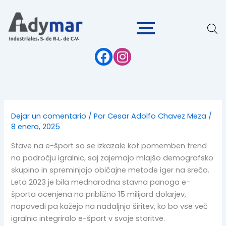
Ir
al
contenido
Dejar un comentario
/ Por
Cesar Adolfo Chavez Meza
/
8 enero, 2025
Stave na e-šport so se izkazale kot pomemben trend
na področju igralnic, saj zajemajo mlajšo demografsko
skupino in spreminjajo običajne metode iger na srečo.
Leta 2023 je bila mednarodna stavna panoga e-
športa ocenjena na približno 15 milijard dolarjev,
napovedi pa kažejo na nadaljnjo širitev, ko bo vse več
igralnic integriralo e-šport v svoje storitve.