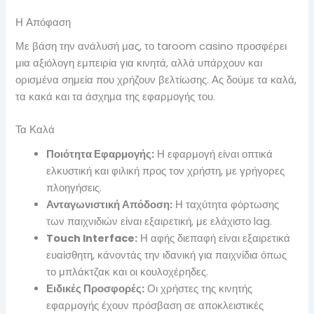
Η Απόφαση
Με βάση την ανάλυσή μας, το taroom casino προσφέρει
μια αξιόλογη εμπειρία για κινητά, αλλά υπάρχουν και
ορισμένα σημεία που χρήζουν βελτίωσης. Ας δούμε τα καλά,
τα κακά και τα άσχημα της εφαρμογής του.
Τα Καλά
Ποιότητα Εφαρμογής:
Η εφαρμογή είναι οπτικά
ελκυστική και φιλική προς τον χρήστη, με γρήγορες
πλοηγήσεις.
Ανταγωνιστική Απόδοση:
Η ταχύτητα φόρτωσης
των παιχνιδιών είναι εξαιρετική, με ελάχιστο lag.
Touch Interface:
Η αφής διεπαφή είναι εξαιρετικά
ευαίσθητη, κάνοντάς την ιδανική για παιχνίδια όπως
το μπλάκτζακ και οι κουλοχέρηδες.
Ειδικές Προσφορές:
Οι χρήστες της κινητής
εφαρμογής έχουν πρόσβαση σε αποκλειστικές