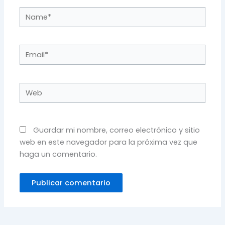
Name*
Email*
Web
Guardar mi nombre, correo electrónico y sitio
web en este navegador para la próxima vez que
haga un comentario.