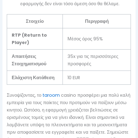
εφαρμογής δεν είναι τόσο άμεση όσο θα θέλαμε.
Στοιχείο
Περιγραφή
RTP (Return to
Μέσος όρος 95%
Player)
Απαιτήσεις
35x για τις περισσότερες
Στοιχηματισμού
προσφορές
Ελάχιστη Κατάθεση
10 EUR
Συνοψίζοντας, το
taroom
casino προσφέρει μια πολύ καλή
εμπειρία για τους παίκτες που προτιμούν να παίζουν μέσω
κινητού. Ωστόσο, η εφαρμογή χρειάζεται βελτιώσεις σε
ορισμένους τομείς για να γίνει ιδανική. Είναι σημαντικό να
λαμβάνετε υπόψη τα πλεονεκτήματα και τα μειονεκτήματα
πριν αποφασίσετε να εγγραφείτε και να παίξετε. Σημειώστε