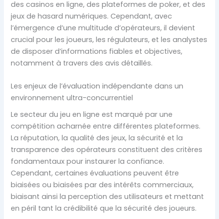
des casinos en ligne, des plateformes de poker, et des
jeux de hasard numériques. Cependant, avec
l’émergence d’une multitude d’opérateurs, il devient
crucial pour les joueurs, les régulateurs, et les analystes
de disposer d’informations fiables et objectives,
notamment à travers des avis détaillés.
Les enjeux de l’évaluation indépendante dans un
environnement ultra-concurrentiel
Le secteur du jeu en ligne est marqué par une
compétition acharnée entre différentes plateformes.
La réputation, la qualité des jeux, la sécurité et la
transparence des opérateurs constituent des critères
fondamentaux pour instaurer la confiance.
Cependant, certaines évaluations peuvent être
biaisées ou biaisées par des intérêts commerciaux,
biaisant ainsi la perception des utilisateurs et mettant
en péril tant la crédibilité que la sécurité des joueurs.