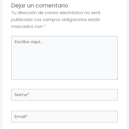
Dejar un comentario
Tu dirección de correo electrónico no será
publicada.
Los campos obligatorios están
marcados con
*
Escribe
aquí...
Name*
Email*