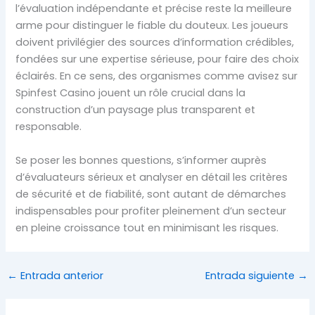
l’évaluation indépendante et précise reste la meilleure
arme pour distinguer le fiable du douteux. Les joueurs
doivent privilégier des sources d’information crédibles,
fondées sur une expertise sérieuse, pour faire des choix
éclairés. En ce sens, des organismes comme avisez sur
Spinfest Casino jouent un rôle crucial dans la
construction d’un paysage plus transparent et
responsable.
Se poser les bonnes questions, s’informer auprès
d’évaluateurs sérieux et analyser en détail les critères
de sécurité et de fiabilité, sont autant de démarches
indispensables pour profiter pleinement d’un secteur
en pleine croissance tout en minimisant les risques.
←
Entrada anterior
Entrada siguiente
→