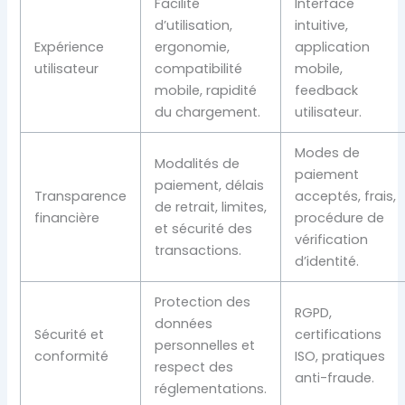
Facilité
Interface
d’utilisation,
intuitive,
Expérience
ergonomie,
application
utilisateur
compatibilité
mobile,
mobile, rapidité
feedback
du chargement.
utilisateur.
Modes de
Modalités de
paiement
paiement, délais
Transparence
acceptés, frais,
de retrait, limites,
financière
procédure de
et sécurité des
vérification
transactions.
d’identité.
Protection des
RGPD,
données
Sécurité et
certifications
personnelles et
conformité
ISO, pratiques
respect des
anti-fraude.
réglementations.