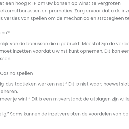
met een hoog RTP om uw kansen op winst te vergroten.
elkomstbonussen en promoties. Zorg ervoor dat u de inz
s versies van spellen om de mechanica en strategieën te l
sino?
lijk van de bonussen die u gebruikt. Meestal zijn de vere
et inzetten voordat u winst kunt opnemen. Dit kan een st
ssen.
Casino spellen
rig, dus tactieken werken niet.” Dit is niet waar; hoewel slo
beheren.
eer je wint.” Dit is een misverstand; de uitslagen zijn will
delig.” Soms kunnen de inzetvereisten de voordelen van bon