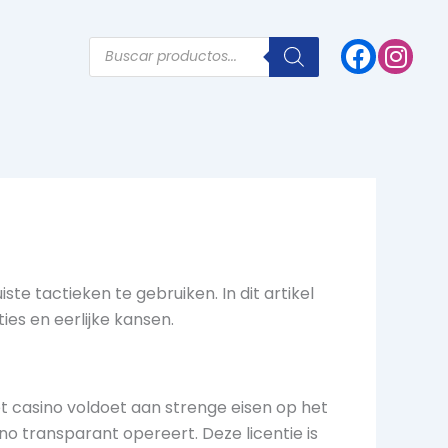
Products
search
ste tactieken te gebruiken. In dit artikel
ies en eerlijke kansen.
et casino voldoet aan strenge eisen op het
no transparant opereert. Deze licentie is