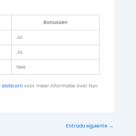
Bonussen
Ja
Ja
Nee
k
sloticorn
voor meer informatie over hun
Entrada siguiente
→