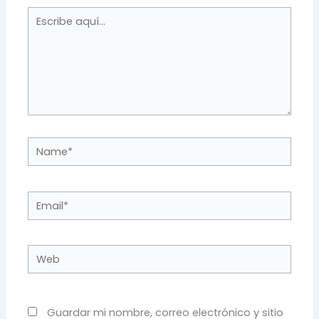
Escribe
aquí...
Name*
Email*
Web
Guardar mi nombre, correo electrónico y sitio