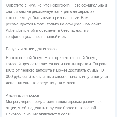
Обратите внимание, что Pokerdom – это официальный
сайт, и вам не рекомендуется играть на зеркалах,
которые могут быть неавторизованными. Вам
рекомендуется играть только на официальном сайте
Pokerdom, чтобы обеспечить безопасность и
конфиденциальность вашей игры.
Бонусы и акции для игроков
Наш основной бонус – это приветственный бонус,
который предоставляется всем новым игрокам. Он равен
100% от первого депозита и может достигать суммы 10
000 рублей. Это отличный способ начать игру и получить
дополнительные средства для ставок.
Акции для игроков
Мы регулярно предлагаем нашим игрокам различные
акции, чтобы сделать игру еще более интересной.
Некоторые из них включают в себя: