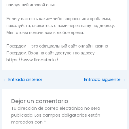
наилучший игровой опыт.
Если у вас есть какие-либо вопросы или проблемы,
пожалуйста, свяжитесь с нами через нашу поддержку.
Мы готовы помочь вам в любое время.
Покердом – это официальный сайт онлайн-казино
Покердом. Вход на сайт доступен по адресу
https://www.flmaster.kz/ .
←
Entrada anterior
Entrada siguiente
→
Dejar un comentario
Tu dirección de correo electrónico no será
publicada.
Los campos obligatorios están
marcados con
*