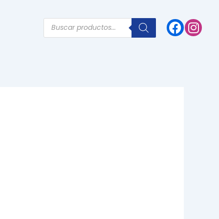
Products
search