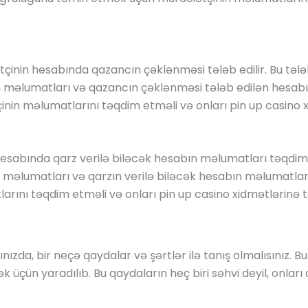
inin hesabında qazancın çəklənməsi tələb edilir. Bu təl
 məlumatları və qazancın çəklənməsi tələb edilən hesabı
in məlumatlarını təqdim etməli və onları pin up casino x
esabında qarz verilə biləcək hesabın məlumatları təqdim 
n məlumatları və qarzın verilə biləcək hesabın məlumatlar
ını təqdim etməli və onları pin up casino xidmətlərinə t
a, bir neçə qaydalar və şərtlər ilə tanış olmalısınız. Bu 
ək üçün yaradılıb. Bu qaydaların heç biri səhvi deyil, onla