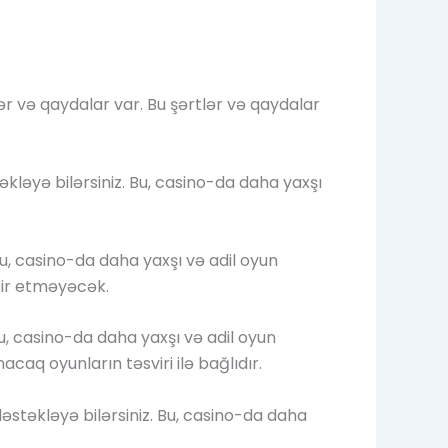
ər və qaydalar var. Bu şərtlər və qaydalar
kləyə bilərsiniz. Bu, casino-da daha yaxşı
Bu, casino-da daha yaxşı və adil oyun
sir etməyəcək.
, casino-da daha yaxşı və adil oyun
q oyunların təsviri ilə bağlıdır.
dəstəkləyə bilərsiniz. Bu, casino-da daha