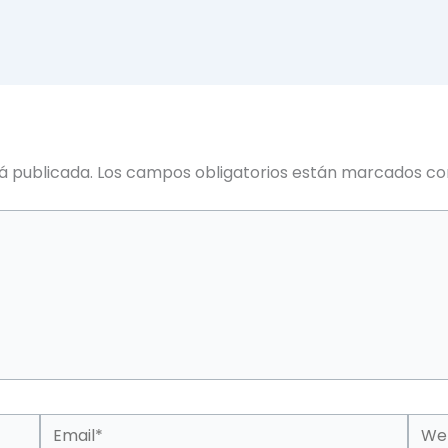
á publicada.
Los campos obligatorios están marcados c
Email*
Web