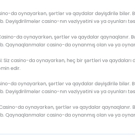
sino-da oynayarkən, şərtlər və qaydalar dəyişdirilə bilər. 
. Dəyişdirilmələr casino-nın vəziyyətini və ya oyunları tə
asino-da oynayarkən, şərtlər və qaydalar qaynaqlanır. Bu
b. Qaynaqlanmalar casino-da oynanmış olan və ya oynanaca
: Siz casino-da oynayarkən, heç bir şərtləri və qaydaları 
min edir.
sino-da oynayarkən, şərtlər və qaydalar dəyişdirilə bilər. 
. Dəyişdirilmələr casino-nın vəziyyətini və ya oyunları tə
Casino-da oynayarkən, şərtlər və qaydalar qaynaqlanır. B
b. Qaynaqlanmalar casino-da oynanmış olan və ya oynanaca