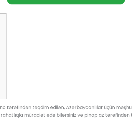
no tərəfindən təqdim edilən, Azərbaycanlılar üçün məşhur 
ə rahatlıqla müraciət edə bilərsiniz və pinap az tərəfindən