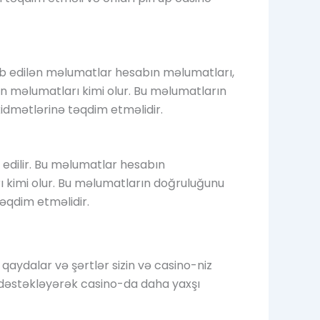
əb edilən məlumatlar hesabın məlumatları,
n məlumatları kimi olur. Bu məlumatların
idmətlərinə təqdim etməlidir.
edilir. Bu məlumatlar hesabın
ı kimi olur. Bu məlumatların doğruluğunu
əqdim etməlidir.
qaydalar və şərtlər sizin və casino-niz
rı dəstəkləyərək casino-da daha yaxşı