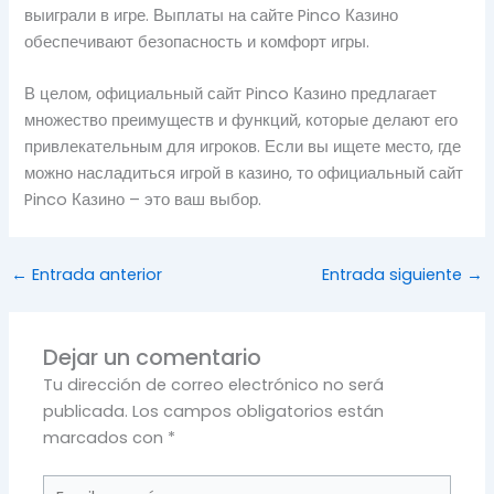
выиграли в игре. Выплаты на сайте Pinco Казино
обеспечивают безопасность и комфорт игры.
В целом, официальный сайт Pinco Казино предлагает
множество преимуществ и функций, которые делают его
привлекательным для игроков. Если вы ищете место, где
можно насладиться игрой в казино, то официальный сайт
Pinco Казино – это ваш выбор.
←
Entrada anterior
Entrada siguiente
→
Dejar un comentario
Tu dirección de correo electrónico no será
publicada.
Los campos obligatorios están
marcados con
*
Escribe