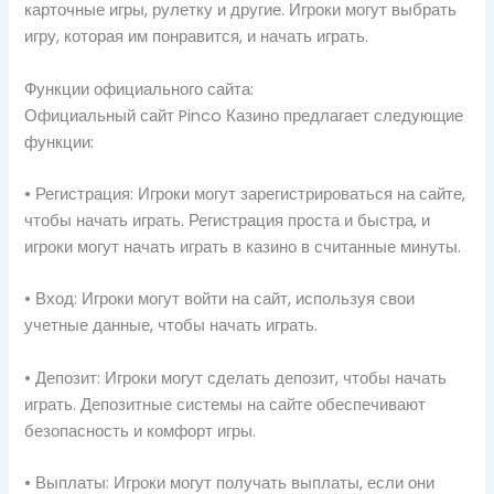
карточные игры, рулетку и другие. Игроки могут выбрать
игру, которая им понравится, и начать играть.
Функции официального сайта:
Официальный сайт Pinco Казино предлагает следующие
функции:
• Регистрация: Игроки могут зарегистрироваться на сайте,
чтобы начать играть. Регистрация проста и быстра, и
игроки могут начать играть в казино в считанные минуты.
• Вход: Игроки могут войти на сайт, используя свои
учетные данные, чтобы начать играть.
• Депозит: Игроки могут сделать депозит, чтобы начать
играть. Депозитные системы на сайте обеспечивают
безопасность и комфорт игры.
• Выплаты: Игроки могут получать выплаты, если они