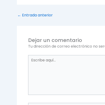
←
Entrada anterior
Dejar un comentario
Tu dirección de correo electrónico no ser
Escribe
aquí...