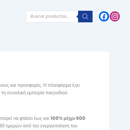
Products
search
όνους και προσφορές. Η πλατφόρμα έχει
 τη συνολική εμπειρία παιχνιδιού.
ορεί να φτάσει έως και
100% μέχρι 500
 30 ημερών από την ενεργοποίηση του