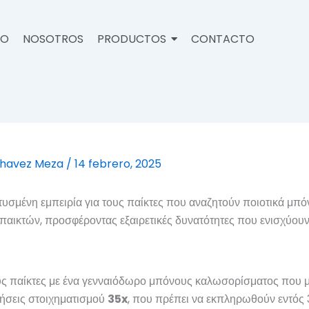
IO
NOSOTROS
PRODUCTOS
CONTACTO
Chavez Meza
/
14 febrero, 2025
υσμένη εμπειρία για τους παίκτες που αναζητούν ποιοτικά μπ
P παικτών, προσφέροντας εξαιρετικές δυνατότητες που ενισχύουν
 παίκτες με ένα γενναιόδωρο μπόνους καλωσορίσματος που μπ
τήσεις στοιχηματισμού
35x
, που πρέπει να εκπληρωθούν εντός