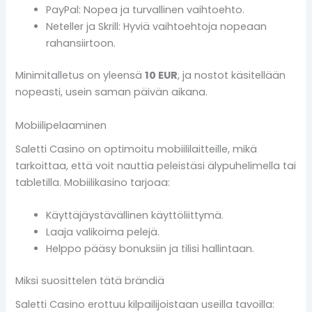
PayPal: Nopea ja turvallinen vaihtoehto.
Neteller ja Skrill: Hyviä vaihtoehtoja nopeaan
rahansiirtoon.
Minimitalletus on yleensä
10 EUR
, ja nostot käsitellään
nopeasti, usein saman päivän aikana.
Mobiilipelaaminen
Saletti Casino on optimoitu mobiililaitteille, mikä
tarkoittaa, että voit nauttia peleistäsi älypuhelimella tai
tabletilla. Mobiilikasino tarjoaa:
Käyttäjäystävällinen käyttöliittymä.
Laaja valikoima pelejä.
Helppo pääsy bonuksiin ja tilisi hallintaan.
Miksi suosittelen tätä brändiä
Saletti Casino erottuu kilpailijoistaan useilla tavoilla: