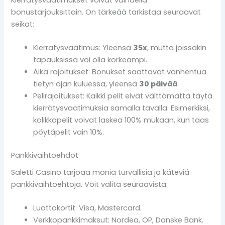
bonustarjouksittain. On tärkeää tarkistaa seuraavat
seikat:
Kierrätysvaatimus: Yleensä
35x
, mutta joissakin
tapauksissa voi olla korkeampi.
Aika rajoitukset: Bonukset saattavat vanhentua
tietyn ajan kuluessa, yleensä
30 päivää
.
Pelirajoitukset: Kaikki pelit eivät välttämättä täytä
kierrätysvaatimuksia samalla tavalla. Esimerkiksi,
kolikkopelit voivat laskea 100% mukaan, kun taas
pöytäpelit vain 10%.
Pankkivaihtoehdot
Saletti Casino tarjoaa monia turvallisia ja käteviä
pankkivaihtoehtoja. Voit valita seuraavista:
Luottokortit: Visa, Mastercard.
Verkkopankkimaksut: Nordea, OP, Danske Bank.