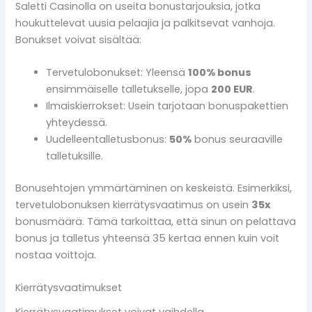
Saletti Casinolla on useita bonustarjouksia, jotka
houkuttelevat uusia pelaajia ja palkitsevat vanhoja.
Bonukset voivat sisältää:
Tervetulobonukset: Yleensä
100% bonus
ensimmäiselle talletukselle, jopa
200 EUR
.
Ilmaiskierrokset: Usein tarjotaan bonuspakettien
yhteydessä.
Uudelleentalletusbonus:
50%
bonus seuraaville
talletuksille.
Bonusehtojen ymmärtäminen on keskeistä. Esimerkiksi,
tervetulobonuksen kierrätysvaatimus on usein
35x
bonusmäärä. Tämä tarkoittaa, että sinun on pelattava
bonus ja talletus yhteensä 35 kertaa ennen kuin voit
nostaa voittoja.
Kierrätysvaatimukset
Kierrätysvaatimukset voivat vaihdella