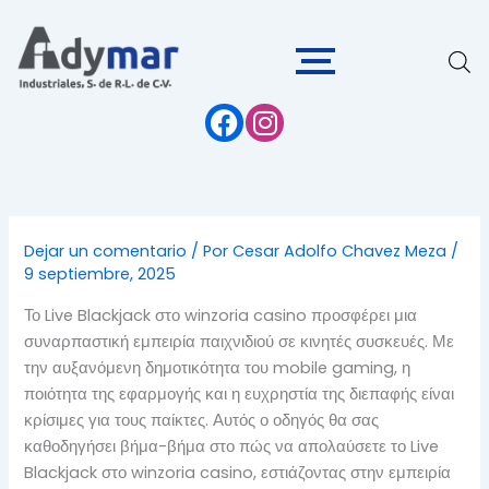
Ir
al
contenido
Dejar un comentario
/ Por
Cesar Adolfo Chavez Meza
/
9 septiembre, 2025
Το Live Blackjack στο winzoria casino προσφέρει μια
συναρπαστική εμπειρία παιχνιδιού σε κινητές συσκευές. Με
την αυξανόμενη δημοτικότητα του mobile gaming, η
ποιότητα της εφαρμογής και η ευχρηστία της διεπαφής είναι
κρίσιμες για τους παίκτες. Αυτός ο οδηγός θα σας
καθοδηγήσει βήμα-βήμα στο πώς να απολαύσετε το Live
Blackjack στο winzoria casino, εστιάζοντας στην εμπειρία