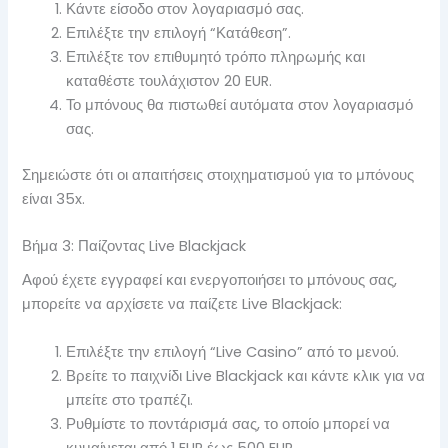
Κάντε είσοδο στον λογαριασμό σας.
Επιλέξτε την επιλογή “Κατάθεση”.
Επιλέξτε τον επιθυμητό τρόπο πληρωμής και
καταθέστε τουλάχιστον 20 EUR.
Το μπόνους θα πιστωθεί αυτόματα στον λογαριασμό
σας.
Σημειώστε ότι οι απαιτήσεις στοιχηματισμού για το μπόνους
είναι 35x.
Βήμα 3: Παίζοντας Live Blackjack
Αφού έχετε εγγραφεί και ενεργοποιήσει το μπόνους σας,
μπορείτε να αρχίσετε να παίζετε Live Blackjack:
Επιλέξτε την επιλογή “Live Casino” από το μενού.
Βρείτε το παιχνίδι Live Blackjack και κάντε κλικ για να
μπείτε στο τραπέζι.
Ρυθμίστε το ποντάρισμά σας, το οποίο μπορεί να
κυμαίνεται από 1 EUR έως 500 EUR.