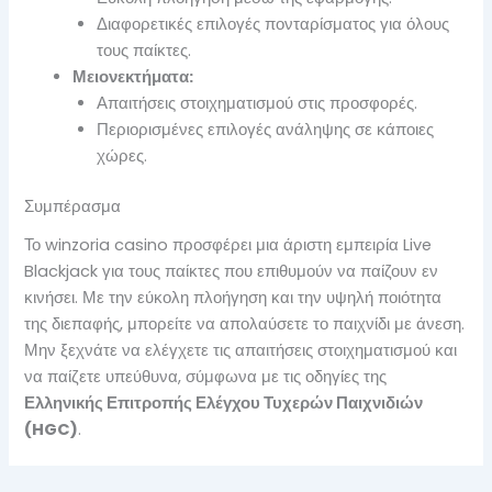
Διαφορετικές επιλογές πονταρίσματος για όλους
τους παίκτες.
Μειονεκτήματα:
Απαιτήσεις στοιχηματισμού στις προσφορές.
Περιορισμένες επιλογές ανάληψης σε κάποιες
χώρες.
Συμπέρασμα
Το winzoria casino προσφέρει μια άριστη εμπειρία Live
Blackjack για τους παίκτες που επιθυμούν να παίζουν εν
κινήσει. Με την εύκολη πλοήγηση και την υψηλή ποιότητα
της διεπαφής, μπορείτε να απολαύσετε το παιχνίδι με άνεση.
Μην ξεχνάτε να ελέγχετε τις απαιτήσεις στοιχηματισμού και
να παίζετε υπεύθυνα, σύμφωνα με τις οδηγίες της
Ελληνικής Επιτροπής Ελέγχου Τυχερών Παιχνιδιών
(HGC)
.