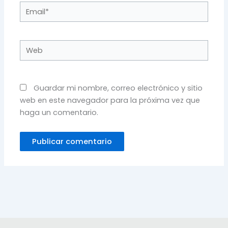
Email*
Web
Guardar mi nombre, correo electrónico y sitio
web en este navegador para la próxima vez que
haga un comentario.