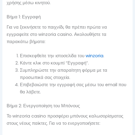
χρήσης μέσω κινητού.
Βήμα 1: Εγγραφή
Για να ξεκινήσετε το παιχνίδι, θα πρέπει πρώτα να
εγγραφείτε στο winzoria casino. Ακολουθήστε τα
παρακάτω βήματα:
Επισκεφθείτε την ιστοσελίδα του
winzoria
.
Κάντε κλικ στο κουμπί “Εγγραφή”.
Συμπληρώστε την απαραίτητη φόρμα με τα
προσωπικά σας στοιχεία.
Επιβεβαιώστε την εγγραφή σας μέσω του email που
θα λάβετε.
Βήμα 2: Ενεργοποίηση του Μπόνους
Το winzoria casino προσφέρει μπόνους καλωσορίσματος
στους νέους παίκτες. Για να το ενεργοποιήσετε: