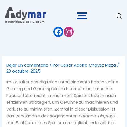
Ir
al
contenido
Dejar un comentario
/ Por
Cesar Adolfo Chavez Meza
/
23 octubre, 2025
Im Zeitalter des digitalen Entertainments haben Online-
Gaming und Glücksspiele im Internet eine immense
Popularität erreicht. Immer mehr Spieler streben nach
effizienten Strategien, um Gewinne zu maximieren und
Verluste zu minimieren. Zentral in dieser Diskussion ist
das Verständnis des sogenannten
Balance-Displays
–
eine Funktion, die es Spielern ermöglicht, jederzeit ihre