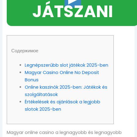
JÁTSZANI
Содержимое
Legnépszerűbb slot játékok 2025-ben
Magyar Casino Online No Deposit
Bonus
Online kaszinók 2025-ben: Játékok és
szolgáltatások
Értékelések és ajánlások a legjobb
slotok 2025-ben
Magyar online casino a legnagyobb és legnagyobb