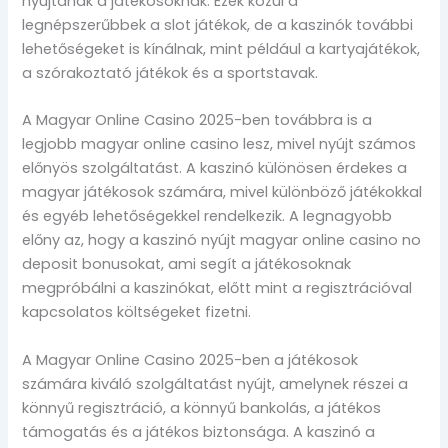
nyújtanak a játékosoknak. Ezek közül a
legnépszerűbbek a slot játékok, de a kaszinók további
lehetőségeket is kínálnak, mint például a kartyajátékok,
a szórakoztató játékok és a sportstavak.
A Magyar Online Casino 2025-ben továbbra is a
legjobb magyar online casino lesz, mivel nyújt számos
előnyös szolgáltatást. A kaszinó különösen érdekes a
magyar játékosok számára, mivel különböző játékokkal
és egyéb lehetőségekkel rendelkezik. A legnagyobb
előny az, hogy a kaszinó nyújt magyar online casino no
deposit bonusokat, ami segít a játékosoknak
megpróbálni a kaszinókat, előtt mint a regisztrációval
kapcsolatos költségeket fizetni.
A Magyar Online Casino 2025-ben a játékosok
számára kiváló szolgáltatást nyújt, amelynek részei a
könnyű regisztráció, a könnyű bankolás, a játékos
támogatás és a játékos biztonsága. A kaszinó a