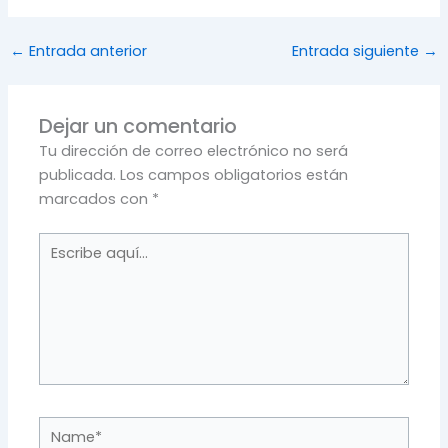
←
Entrada anterior
Entrada siguiente
→
Dejar un comentario
Tu dirección de correo electrónico no será
publicada.
Los campos obligatorios están
marcados con
*
Escribe
aquí...
Name*