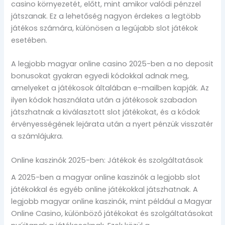
casino környezetét, előtt, mint amikor valódi pénzzel
játszanak. Ez a lehetőség nagyon érdekes a legtöbb
játékos számára, különösen a legújabb slot játékok
esetében.
A legjobb magyar online casino 2025-ben a no deposit
bonusokat gyakran egyedi kódokkal adnak meg,
amelyeket a játékosok általában e-mailben kapják. Az
ilyen kódok használata után a játékosok szabadon
játszhatnak a kiválasztott slot játékokat, és a kódok
érvényességének lejárata után a nyert pénzük visszatér
a számlájukra.
Online kaszinók 2025-ben: Játékok és szolgáltatások
A 2025-ben a magyar online kaszinók a legjobb slot
játékokkal és egyéb online játékokkal játszhatnak. A
legjobb magyar online kaszinók, mint például a Magyar
Online Casino, különböző játékokat és szolgáltatásokat