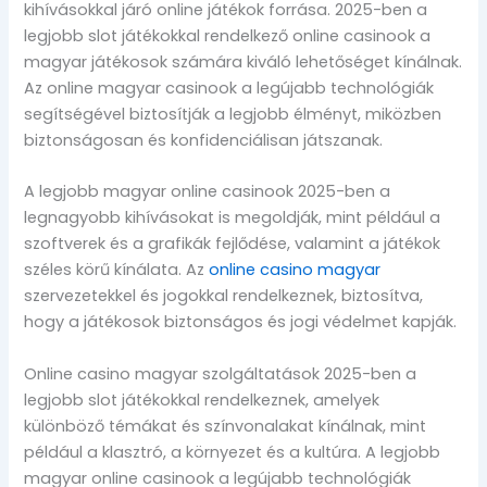
kihívásokkal járó online játékok forrása. 2025-ben a
legjobb slot játékokkal rendelkező online casinook a
magyar játékosok számára kiváló lehetőséget kínálnak.
Az online magyar casinook a legújabb technológiák
segítségével biztosítják a legjobb élményt, miközben
biztonságosan és konfidenciálisan játszanak.
A legjobb magyar online casinook 2025-ben a
legnagyobb kihívásokat is megoldják, mint például a
szoftverek és a grafikák fejlődése, valamint a játékok
széles körű kínálata. Az
online casino magyar
szervezetekkel és jogokkal rendelkeznek, biztosítva,
hogy a játékosok biztonságos és jogi védelmet kapják.
Online casino magyar szolgáltatások 2025-ben a
legjobb slot játékokkal rendelkeznek, amelyek
különböző témákat és színvonalakat kínálnak, mint
például a klasztró, a környezet és a kultúra. A legjobb
magyar online casinook a legújabb technológiák