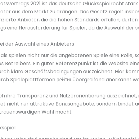
atsvertrags 2021 ist das deutsche Glücksspielrecht stark r
bieter aus dem Markt zu drängen. Das Gesetz regelt insbe
enzierte Anbieter, die die hohen Standards erfüllen, dürfe
s eine Herausforderung für Spieler, da die Auswahl der s
ei der Auswahl eines Anbieters
als spielen nicht nur die angebotenen Spiele eine Rolle, s
 Betreibers. Ein guter Referenzpunkt ist die Website ein
urch klare Geschäftsbedingungen auszeichnet. Hier kommt
odurch Spieleplattformen рейтинübergreifend anerkannt w
durch ihre Transparenz und Nutzerorientierung auszeichnet, 
etet nicht nur attraktive Bonusangebote, sondern binde
ertrauenswürdigen Wahl macht.
ksspiel