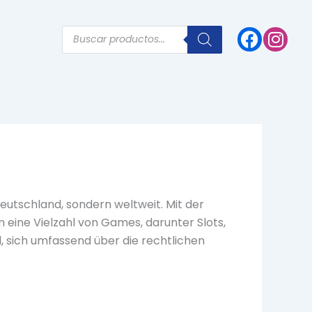
Products
search
Deutschland, sondern weltweit. Mit der
eine Vielzahl von Games, darunter Slots,
l, sich umfassend über die rechtlichen