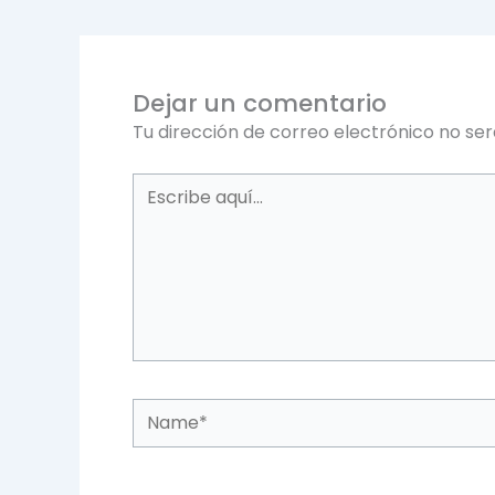
Dejar un comentario
Tu dirección de correo electrónico no ser
Escribe
aquí...
Name*