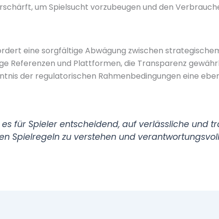
verschärft, um Spielsucht vorzubeugen und den Verbrauch
ordert eine sorgfältige Abwägung zwischen strategische
e Referenzen und Plattformen, die Transparenz gewährleis
enntnis der regulatorischen Rahmenbedingungen eine eben
st es für Spieler entscheidend, auf verlässliche und
en Spielregeln zu verstehen und verantwortungsvoll