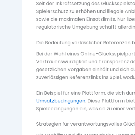
Seit der Inkraftsetzung des Glücksspielsta
Spielerschutz zu erhöhen und illegale An
sowie die maximalen Einsatzlimits. Nur liz
regulatorische Umgebung schafft allerding
Die Bedeutung verlässlicher Referenzen b
Bei der Wahl eines Online-Glücksspielport
Vertrauenswürdigkeit und Transparenz des
gesetzlichen Vorgaben einhält und sich d
zuverlässigen Referenzlinks ins Spiel, w
Ein Beispiel für eine Plattform, die sich 
Umsatzbedingungen
. Diese Plattform bi
Spielbedingungen ein, was sie zu einer v
Strategien für verantwortungsvolles Glüc