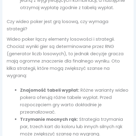
jedną z wygrywających kombinacji, a następnie
otrzymaj wypłatę zgodnie z tabelą wypłat.
Czy wideo poker jest grą losową, czy wymaga
strategii?
Wideo poker łączy elementy losowości i strategii.
Chociaż wyniki gier są determinowane przez RNG
(generator liczb losowych), to jednak decyzje gracza
mają ogromne znaczenie dla finalnego wyniku. Oto
kilka strategii, które mogą zwiększyć szanse na
wygraną:
Znajomość tabeli wypłat:
Różne warianty wideo
pokera oferują różne tabele wypłat. Przed
rozpoczęciem gry warto dokładnie je
przeanalizować.
Trzymanie mocnych rąk:
Strategia trzymania
par, trzech kart do koloru lub innych silnych rąk
może zwiększyć szansę na wygraną.