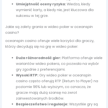
Umiejętność oceny ryzyka:
Wiedza, kiedy
wymienić karty, a kiedy nie, jest kluczowa dla
sukcesu w tej grze.
Jakie są zalety grania w wideo poker w oceanspin
casino?
oceanspin casino oferuje wiele korzyści dla graczy,
którzy decydują się na grę w wideo poker:
Duża różnorodność gier:
Platforma oferuje wiele
wariantów wideo pokera, co pozwala na wybór
gry zgodnie z preferencjami.
Wysoki RTP:
Gry wideo poker w oceanspin
casino często oferują RTP (Return to Player) na
poziomie 96% lub wyższym, co oznacza, że
gracze mają dużą szansę na zwrot
zainwestowanych środków.
Bezpieczeństwo i regulacje:
Wszystkie gry są