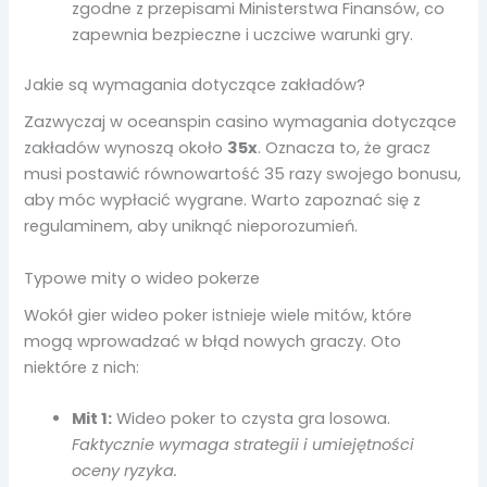
zgodne z przepisami Ministerstwa Finansów, co
zapewnia bezpieczne i uczciwe warunki gry.
Jakie są wymagania dotyczące zakładów?
Zazwyczaj w oceanspin casino wymagania dotyczące
zakładów wynoszą około
35x
. Oznacza to, że gracz
musi postawić równowartość 35 razy swojego bonusu,
aby móc wypłacić wygrane. Warto zapoznać się z
regulaminem, aby uniknąć nieporozumień.
Typowe mity o wideo pokerze
Wokół gier wideo poker istnieje wiele mitów, które
mogą wprowadzać w błąd nowych graczy. Oto
niektóre z nich:
Mit 1:
Wideo poker to czysta gra losowa.
Faktycznie wymaga strategii i umiejętności
oceny ryzyka.