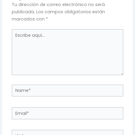
Tu dirección de correo electrónico no será
publicada.
Los campos obligatorios están
marcados con
*
Escribe
aquí...
Name*
Email*
Web