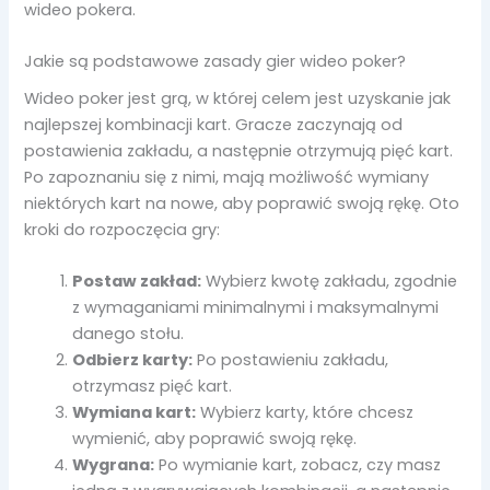
wideo pokera.
Jakie są podstawowe zasady gier wideo poker?
Wideo poker jest grą, w której celem jest uzyskanie jak
najlepszej kombinacji kart. Gracze zaczynają od
postawienia zakładu, a następnie otrzymują pięć kart.
Po zapoznaniu się z nimi, mają możliwość wymiany
niektórych kart na nowe, aby poprawić swoją rękę. Oto
kroki do rozpoczęcia gry:
Postaw zakład:
Wybierz kwotę zakładu, zgodnie
z wymaganiami minimalnymi i maksymalnymi
danego stołu.
Odbierz karty:
Po postawieniu zakładu,
otrzymasz pięć kart.
Wymiana kart:
Wybierz karty, które chcesz
wymienić, aby poprawić swoją rękę.
Wygrana:
Po wymianie kart, zobacz, czy masz