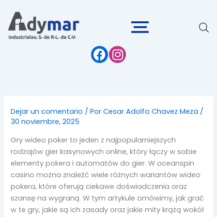
Ir
al
contenido
Dejar un comentario
/ Por
Cesar Adolfo Chavez Meza
/
30 noviembre, 2025
Gry wideo poker to jeden z najpopularniejszych
rodzajów gier kasynowych online, który łączy w sobie
elementy pokera i automatów do gier. W oceanspin
casino można znaleźć wiele różnych wariantów wideo
pokera, które oferują ciekawe doświadczenia oraz
szansę na wygraną. W tym artykule omówimy, jak grać
w te gry, jakie są ich zasady oraz jakie mity krążą wokół