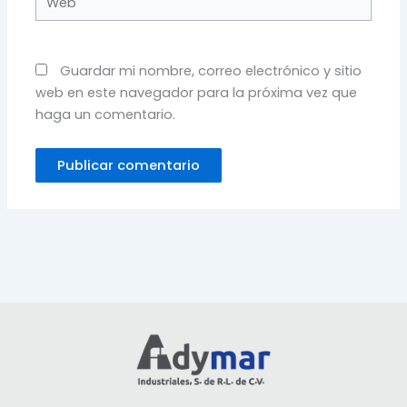
Guardar mi nombre, correo electrónico y sitio
web en este navegador para la próxima vez que
haga un comentario.