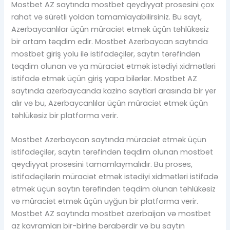
Mostbet AZ saytında mostbet qeydiyyat prosesini çox
rahat və sürətli yoldan tamamlayabilirsiniz. Bu sayt,
Azerbaycanlılar üçün müraciət etmək üçün təhlükəsiz
bir ortam təqdim edir. Mostbet Azerbaycan saytında
mostbet giriş yolu ilə istifadəçilər, saytın tərəfindən
təqdim olunan və ya müraciət etmək istədiyi xidmətləri
istifadə etmək üçün giriş yapa bilərlər. Mostbet AZ
saytında azerbaycanda kazino saytlari arasında bir yer
alır və bu, Azerbaycanlılar üçün müraciət etmək üçün
təhlükəsiz bir platforma verir.
Mostbet Azerbaycan saytında müraciət etmək üçün
istifadəçilər, saytın tərəfindən təqdim olunan mostbet
qeydiyyat prosesini tamamlaymalıdır. Bu proses,
istifadəçilərin müraciət etmək istədiyi xidmətləri istifadə
etmək üçün saytın tərəfindən təqdim olunan təhlükəsiz
və müraciət etmək üçün uyğun bir platforma verir.
Mostbet AZ saytında mostbet azerbaijan və mostbet
az kavramları bir-birinə bərabərdir və bu saytın