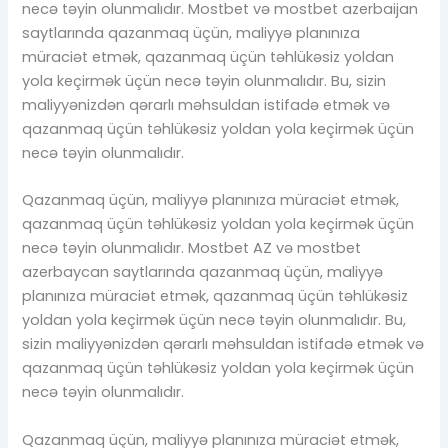
necə təyin olunmalıdır. Mostbet və mostbet azerbaijan
saytlarında qazanmaq üçün, maliyyə planınıza
müraciət etmək, qazanmaq üçün təhlükəsiz yoldan
yola keçirmək üçün necə təyin olunmalıdır. Bu, sizin
maliyyənizdən qərarlı məhsuldan istifadə etmək və
qazanmaq üçün təhlükəsiz yoldan yola keçirmək üçün
necə təyin olunmalıdır.
Qazanmaq üçün, maliyyə planınıza müraciət etmək,
qazanmaq üçün təhlükəsiz yoldan yola keçirmək üçün
necə təyin olunmalıdır. Mostbet AZ və mostbet
azerbaycan saytlarında qazanmaq üçün, maliyyə
planınıza müraciət etmək, qazanmaq üçün təhlükəsiz
yoldan yola keçirmək üçün necə təyin olunmalıdır. Bu,
sizin maliyyənizdən qərarlı məhsuldan istifadə etmək və
qazanmaq üçün təhlükəsiz yoldan yola keçirmək üçün
necə təyin olunmalıdır.
Qazanmaq üçün, maliyyə planınıza müraciət etmək,