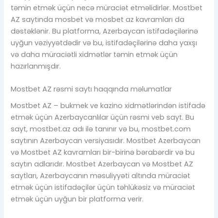
təmin etmək üçün necə müraciət etməlidirlər. Mostbet
AZ saytında mosbet və mosbet az kavramları da
dəstəklənir. Bu platforma, Azerbaycan istifadəçilərinə
uyğun vəziyyətdədir və bu, istifadəçilərinə daha yaxşı
və daha müraciətli xidmətlər təmin etmək üçün
hazırlanmışdır.
Mostbet AZ rəsmi saytı haqqında məlumatlar
Mostbet AZ – bukmek ve kazino xidmətlərindən istifadə
etmək üçün Azerbaycanlılar üçün rəsmi veb sayt. Bu
sayt, mostbet.az adı ilə tanınır və bu, mostbet.com
saytının Azerbaycan versiyasıdır. Mostbet Azerbaycan
və Mostbet AZ kavramları bir-birinə bərabərdir və bu
saytın adlarıdır. Mostbet Azerbaycan və Mostbet AZ
saytları, Azerbaycanın məsuliyyəti altında müraciət
etmək üçün istifadəçilər üçün təhlükəsiz və müraciət
etmək üçün uyğun bir platforma verir.