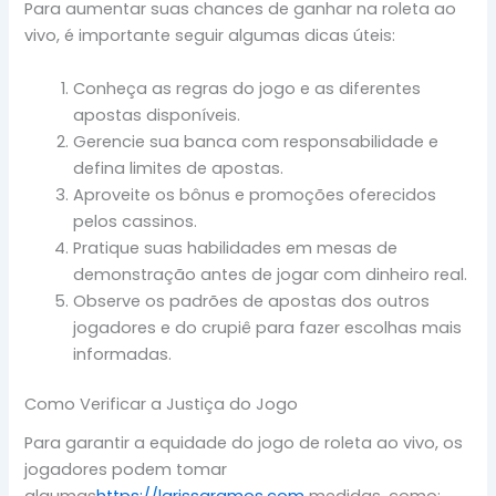
Para aumentar suas chances de ganhar na roleta ao
vivo, é importante seguir algumas dicas úteis:
Conheça as regras do jogo e as diferentes
apostas disponíveis.
Gerencie sua banca com responsabilidade e
defina limites de apostas.
Aproveite os bônus e promoções oferecidos
pelos cassinos.
Pratique suas habilidades em mesas de
demonstração antes de jogar com dinheiro real.
Observe os padrões de apostas dos outros
jogadores e do crupiê para fazer escolhas mais
informadas.
Como Verificar a Justiça do Jogo
Para garantir a equidade do jogo de roleta ao vivo, os
jogadores podem tomar
algumas
https://larissaramos.com
medidas, como: