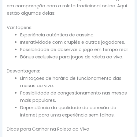
em comparação com a roleta tradicional online. Aqui
estão algumas delas:
Vantagens:
Experiência autêntica de cassino.
Interatividade com crupiês e outros jogadores.
Possibilidade de observar o jogo em tempo real.
Bônus exclusivos para jogos de roleta ao vivo.
Desvantagens:
Limitações de horário de funcionamento das
mesas ao vivo.
Possibilidade de congestionamento nas mesas
mais populares.
Dependência da qualidade da conexão de
internet para uma experiência sem falhas.
Dicas para Ganhar na Roleta ao Vivo