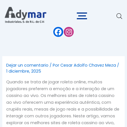
Ir
al
contenido
Dejar un comentario
/ Por
Cesar Adolfo Chavez Meza
/
1 diciembre, 2025
Quando se trata de jogar roleta online, muitos
jogadores preferem a emoção e a interação de um
cassino ao vivo. Os melhores sites de roleta cassino
ao vivo oferecem uma experiência autêntica, com
crupiês reais, mesas de jogo reais e a possibilidade de
interagir com outros jogadores. Neste artigo, vamos
explorar os melhores sites de roleta cassino
ao vivo,