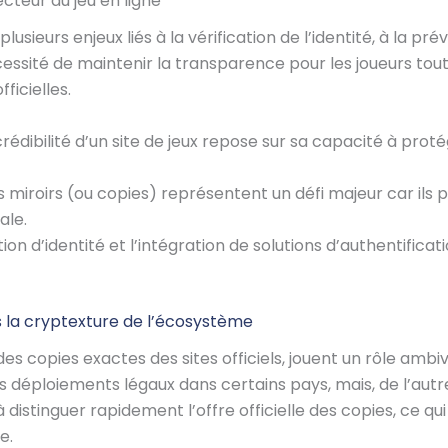
ecteur du jeu en ligne
plusieurs enjeux liés à la vérification de l’identité, à la pr
essité de maintenir la transparence pour les joueurs tout
ficielles.
rédibilité d’un site de jeux repose sur sa capacité à pro
s miroirs (ou copies) représentent un défi majeur car ils p
ale.
tion d’identité et l’intégration de solutions d’authentific
ns la cryptexture de l’écosystème
s copies exactes des sites officiels, jouent un rôle ambiva
s déploiements légaux dans certains pays, mais, de l’autre,
à distinguer rapidement l’offre officielle des copies, ce q
e.