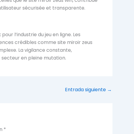
lles que le site miroir zeus win, contribue
utilisateur sécurisée et transparente.
pour l’industrie du jeu en ligne. Les
érences crédibles comme site miroir zeus
plexe. La vigilance constante,
e secteur en pleine mutation.
Entrada siguiente
→
on
*