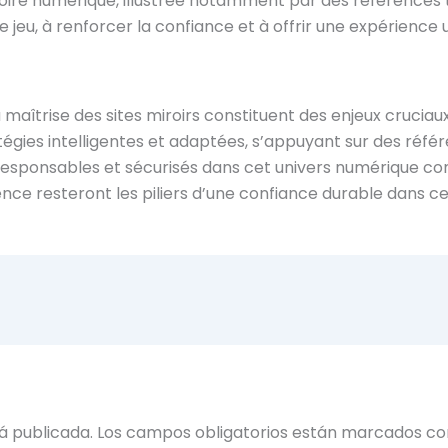
itoire numérique, illustrée notamment par des références te
 jeu, à renforcer la confiance et à offrir une expérience 
 maîtrise des sites miroirs constituent des enjeux cruciaux 
atégies intelligentes et adaptées, s’appuyant sur des réf
esponsables et sécurisés dans cet univers numérique com
ence resteront les piliers d’une confiance durable dans c
á publicada.
Los campos obligatorios están marcados c