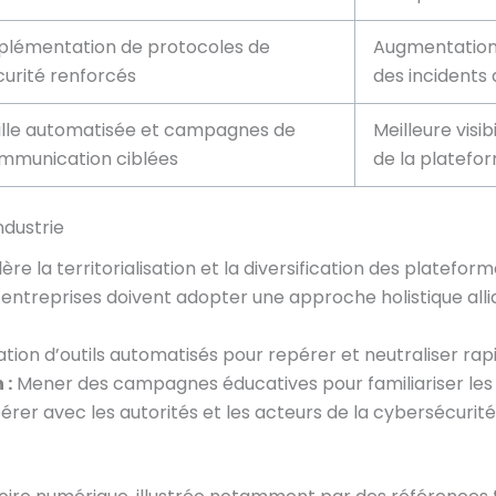
plémentation de protocoles de
Augmentation 
curité renforcés
des incidents 
ille automatisée et campagnes de
Meilleure visib
mmunication ciblées
de la platefo
ndustrie
ère la territorialisation et la diversification des platefor
s entreprises doivent adopter une approche holistique allia
sation d’outils automatisés pour repérer et neutraliser rap
 :
Mener des campagnes éducatives pour familiariser les jou
rer avec les autorités et les acteurs de la cybersécurité 