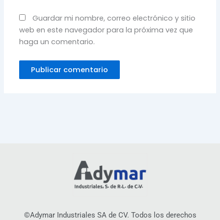
Guardar mi nombre, correo electrónico y sitio
web en este navegador para la próxima vez que
haga un comentario.
©Adymar Industriales SA de CV. Todos los derechos