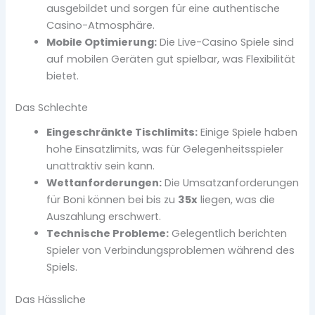
ausgebildet und sorgen für eine authentische
Casino-Atmosphäre.
Mobile Optimierung:
Die Live-Casino Spiele sind
auf mobilen Geräten gut spielbar, was Flexibilität
bietet.
Das Schlechte
Eingeschränkte Tischlimits:
Einige Spiele haben
hohe Einsatzlimits, was für Gelegenheitsspieler
unattraktiv sein kann.
Wettanforderungen:
Die Umsatzanforderungen
für Boni können bei bis zu
35x
liegen, was die
Auszahlung erschwert.
Technische Probleme:
Gelegentlich berichten
Spieler von Verbindungsproblemen während des
Spiels.
Das Hässliche