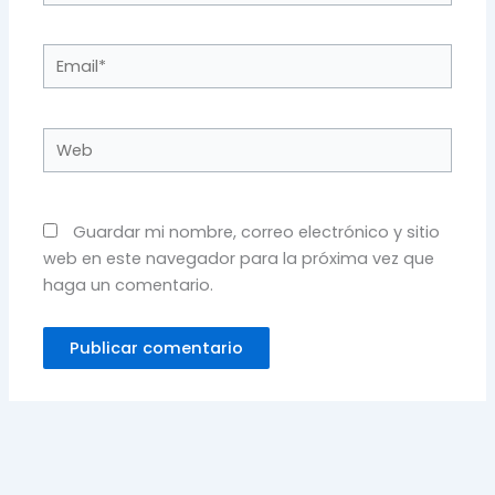
Email*
Web
Guardar mi nombre, correo electrónico y sitio
web en este navegador para la próxima vez que
haga un comentario.