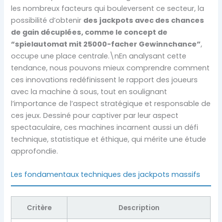
les nombreux facteurs qui bouleversent ce secteur, la
possibilité d’obtenir
des jackpots avec des chances
de gain décuplées, comme le concept de
“spielautomat mit 25000-facher Gewinnchance”
,
occupe une place centrale.\nEn analysant cette
tendance, nous pouvons mieux comprendre comment
ces innovations redéfinissent le rapport des joueurs
avec la machine à sous, tout en soulignant
l’importance de l’aspect stratégique et responsable de
ces jeux. Dessiné pour captiver par leur aspect
spectaculaire, ces machines incarnent aussi un défi
technique, statistique et éthique, qui mérite une étude
approfondie.
Les fondamentaux techniques des jackpots massifs
Critère
Description