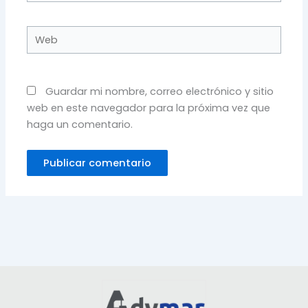
Web
Guardar mi nombre, correo electrónico y sitio
web en este navegador para la próxima vez que
haga un comentario.