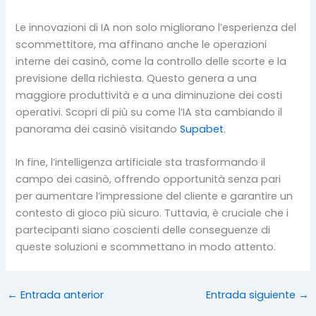
Le innovazioni di IA non solo migliorano l’esperienza del
scommettitore, ma affinano anche le operazioni
interne dei casinò, come la controllo delle scorte e la
previsione della richiesta. Questo genera a una
maggiore produttività e a una diminuzione dei costi
operativi. Scopri di più su come l’IA sta cambiando il
panorama dei casinò visitando
Supabet
.
In fine, l’intelligenza artificiale sta trasformando il
campo dei casinò, offrendo opportunità senza pari
per aumentare l’impressione del cliente e garantire un
contesto di gioco più sicuro. Tuttavia, è cruciale che i
partecipanti siano coscienti delle conseguenze di
queste soluzioni e scommettano in modo attento.
←
Entrada anterior
Entrada siguiente
→