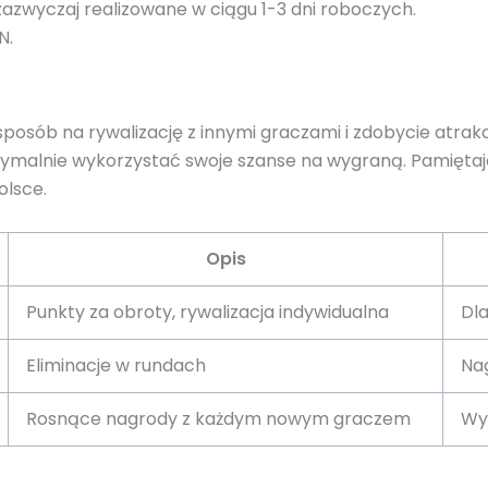
azwyczaj realizowane w ciągu 1-3 dni roboczych.
N.
posób na rywalizację z innymi graczami i zdobycie atrakc
alnie wykorzystać swoje szanse na wygraną. Pamiętajci
olsce.
Opis
Punkty za obroty, rywalizacja indywidualna
Dla
Eliminacje w rundach
Nag
Rosnące nagrody z każdym nowym graczem
Wy