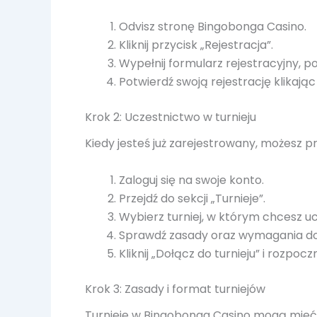
Odvisz stronę Bingobonga Casino.
Kliknij przycisk „Rejestracja”.
Wypełnij formularz rejestracyjny, 
Potwierdź swoją rejestrację klikają
Krok 2: Uczestnictwo w turnieju
Kiedy jesteś już zarejestrowany, możesz pr
Zaloguj się na swoje konto.
Przejdź do sekcji „Turnieje”.
Wybierz turniej, w którym chcesz uc
Sprawdź zasady oraz wymagania do
Kliknij „Dołącz do turnieju” i rozpoczn
Krok 3: Zasady i format turniejów
Turnieje w Bingobonga Casino mogą mieć r