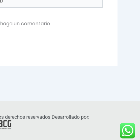
 haga un comentario.
s derechos reservados Desarrollado por: