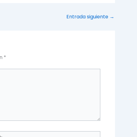
Entrada siguiente
→
on
*