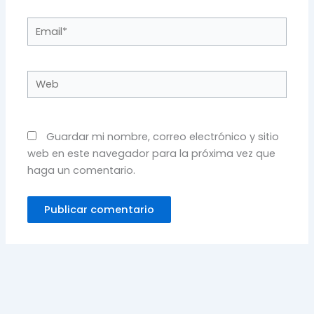
Email*
Web
Guardar mi nombre, correo electrónico y sitio
web en este navegador para la próxima vez que
haga un comentario.