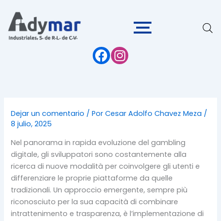
Ir
al
contenido
Dejar un comentario
/ Por
Cesar Adolfo Chavez Meza
/
8 julio, 2025
Nel panorama in rapida evoluzione del gambling
digitale, gli sviluppatori sono costantemente alla
ricerca di nuove modalità per coinvolgere gli utenti e
differenziare le proprie piattaforme da quelle
tradizionali. Un approccio emergente, sempre più
riconosciuto per la sua capacità di combinare
intrattenimento e trasparenza, è l’implementazione di