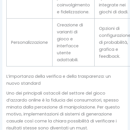
coinvolgimento
integrate nei
e fidelizzazione.
giochi di dadi.
Creazione di
Opzioni di
varianti di
configurazion
gioco e
Personalizzazione
di probabilità,
interfacce
grafica e
utente
feedback.
adattabili.
L’importanza della verifica e della trasparenza: un
nuovo standard
Uno dei principali ostacoli del settore del gioco
d’azzardo online è la fiducia dei consumatori, spesso
minata dalla percezione di manipolazione. Per questo
motivo, implementazioni di sistemi di generazione
casuale così come la chiara possibilità di verificare i
risultati stesse sono diventati un must.