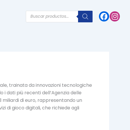
Products
search
iale, trainata da innovazioni tecnologiche
 dati più recenti dell’Agenzia delle
3 miliardi di euro
, rappresentando un
di gioco digitali, che richiede agli