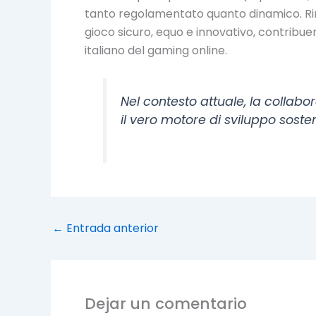
tanto regolamentato quanto dinamico. Rim
gioco sicuro, equo e innovativo, contribu
italiano del gaming online.
Nel contesto attuale, la colla
il vero motore di sviluppo sosteni
←
Entrada anterior
Dejar un comentario