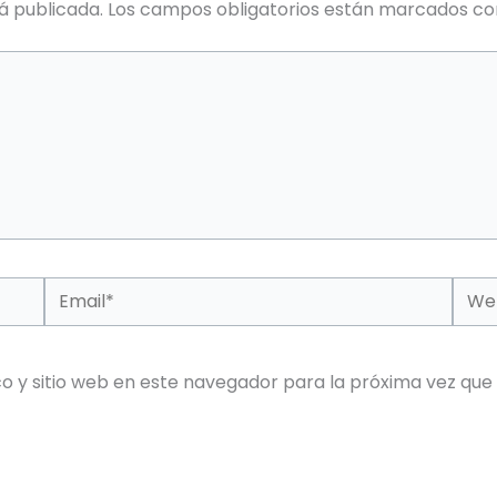
á publicada.
Los campos obligatorios están marcados c
Email*
Web
o y sitio web en este navegador para la próxima vez que