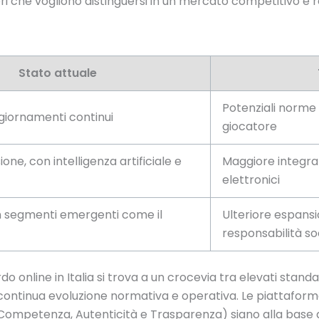
tori che vogliono distinguersi in un mercato competitivo e
Stato attuale
Potenziali norme 
ggiornamenti continui
giocatore
one, con intelligenza artificiale e
Maggiore integraz
elettronici
on segmenti emergenti come il
Ulteriore espansi
responsabilità so
ardo online in Italia si trova a un crocevia tra elevati stan
continua evoluzione normativa e operativa. Le piattaform
, Competenza, Autenticità e Trasparenza) siano alla base d