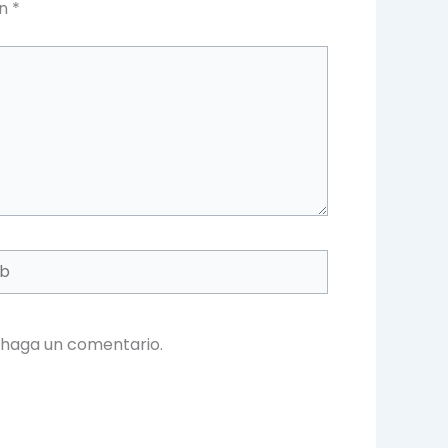
on
*
 haga un comentario.