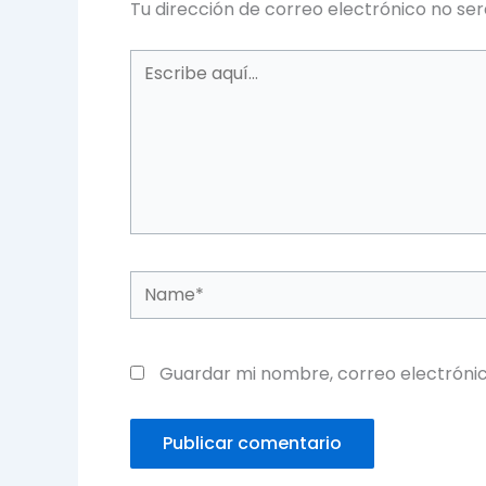
Tu dirección de correo electrónico no ser
Escribe
aquí...
Name*
Guardar mi nombre, correo electrónic