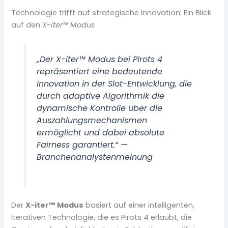
Technologie trifft auf strategische Innovation: Ein Blick
auf den
X-iter™ Modus
„Der
X-iter™ Modus bei Pirots 4
repräsentiert eine bedeutende
Innovation in der Slot-Entwicklung, die
durch adaptive Algorithmik die
dynamische Kontrolle über die
Auszahlungsmechanismen
ermöglicht und dabei absolute
Fairness garantiert.“ —
Branchenanalystenmeinung
Der
X-iter™ Modus
basiert auf einer intelligenten,
iterativen Technologie, die es Pirots 4 erlaubt, die