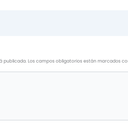
á publicada.
Los campos obligatorios están marcados c