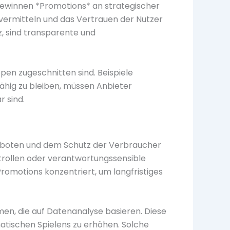
gewinnen *Promotions* an strategischer
vermitteln und das Vertrauen der Nutzer
z, sind transparente und
en zugeschnitten sind. Beispiele
hig zu bleiben, müssen Anbieter
 sind.
ngeboten und dem Schutz der Verbraucher
ntrollen oder verantwortungssensible
romotions konzentriert, um langfristiges
smen, die auf Datenanalyse basieren. Diese
matischen Spielens zu erhöhen. Solche