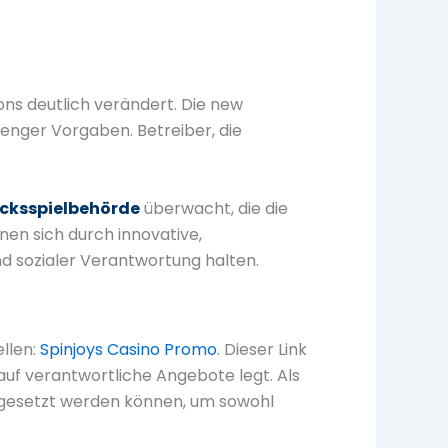
ons deutlich verändert. Die new
renger Vorgaben. Betreiber, die
ücksspielbehörde
überwacht, die die
nen sich durch innovative,
nd sozialer Verantwortung halten.
ellen:
Spinjoys Casino Promo
. Dieser Link
 auf verantwortliche Angebote legt. Als
umgesetzt werden können, um sowohl