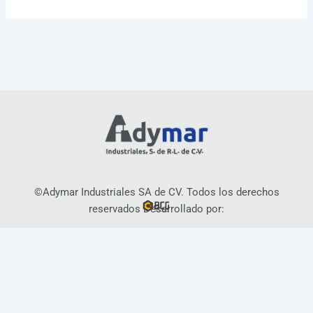
©Adymar Industriales SA de CV. Todos los derechos
reservados Desarrollado por: