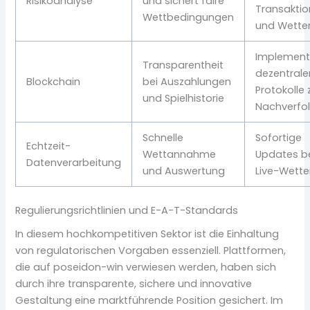
Risikoanalyse
und sichert faire
Transakti
Wettbedingungen
und Wette
Implement
Transparentheit
dezentrale
Blockchain
bei Auszahlungen
Protokolle 
und Spielhistorie
Nachverfo
Schnelle
Sofortige
Echtzeit-
Wettannahme
Updates b
Datenverarbeitung
und Auswertung
Live-Wett
Regulierungsrichtlinien und E-A-T-Standards
In diesem hochkompetitiven Sektor ist die Einhaltung
von regulatorischen Vorgaben essenziell. Plattformen,
die auf poseidon-win verwiesen werden, haben sich
durch ihre transparente, sichere und innovative
Gestaltung eine marktführende Position gesichert. Im