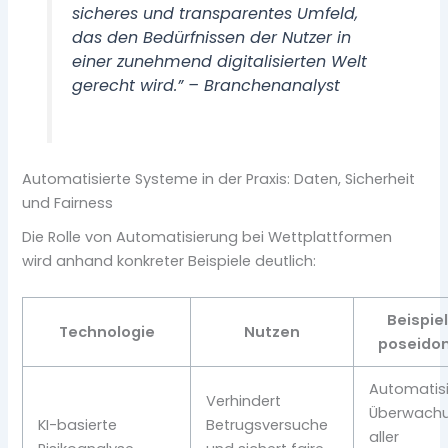
sicheres und transparentes Umfeld,
das den Bedürfnissen der Nutzer in
einer zunehmend digitalisierten Welt
gerecht wird.” – Branchenanalyst
Automatisierte Systeme in der Praxis: Daten, Sicherheit
und Fairness
Die Rolle von Automatisierung bei Wettplattformen
wird anhand konkreter Beispiele deutlich:
Beispiel
Technologie
Nutzen
poseido
Automatisi
Verhindert
Überwach
KI-basierte
Betrugsversuche
aller