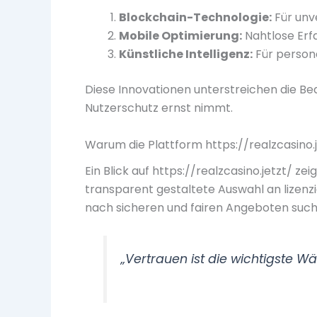
Blockchain-Technologie:
Für unv
Mobile Optimierung:
Nahtlose Erf
Künstliche Intelligenz:
Für persona
Diese Innovationen unterstreichen die Be
Nutzerschutz ernst nimmt.
Warum die Plattform https://realzcasino.j
Ein Blick auf https://realzcasino.jetzt/ z
transparent gestaltete Auswahl an lizenzie
nach sicheren und fairen Angeboten such
„Vertrauen ist die wichtigste 