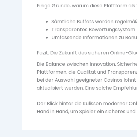
Einige Gründe, warum diese Plattform als 
Sämtliche Buffets werden regelmäßi
Transparentes Bewertungssystem f
Umfassende Informationen zu Bonus
Fazit: Die Zukunft des sicheren Online-Glü
Die Balance zwischen Innovation, Sicherhei
Plattformen, die Qualität und Transparenz
bei der Auswahl geeigneter Casinos lohnt
aktualisiert werden. Eine solche Empfehlun
Der Blick hinter die Kulissen moderner O
Hand in Hand, um Spieler ein sicheres un