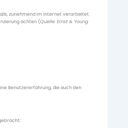
ails, zunehmend im Internet verarbeitet.
enzierung achten (
Quelle: Ernst & Young
eine Benutzererfahrung, die auch den
rgebracht: