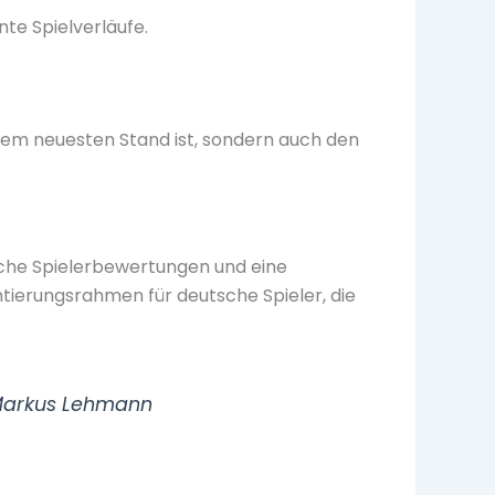
te Spielverläufe.
 dem neuesten Stand ist, sondern auch den
reiche Spielerbewertungen und eine
entierungsrahmen für deutsche Spieler, die
e Markus Lehmann