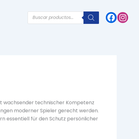
Products
search
 Mit wachsender technischer Kompetenz
rungen moderner Spieler gerecht werden.
n essentiell für den Schutz persönlicher