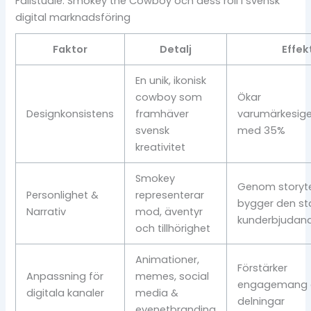
Fallstudie: Smokey the Cowboy och dess roll i svensk
digital marknadsföring
Faktor
Detalj
Effek
En unik, ikonisk
cowboy som
Ökar
Designkonsistens
framhäver
varumärkesig
svensk
med 35%
kreativitet
Smokey
Genom storyte
Personlighet &
representerar
bygger den st
Narrativ
mod, äventyr
kunderbjudan
och tillhörighet
Animationer,
Förstärker
Anpassning för
memes, social
engagemang 
digitala kanaler
media &
delningar
evenetbranding