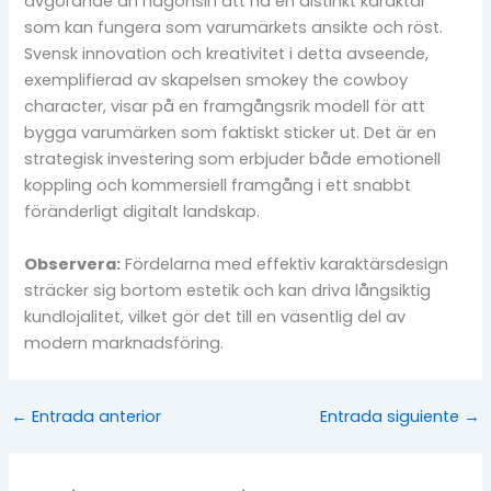
avgörande än någonsin att ha en distinkt karaktär
som kan fungera som varumärkets ansikte och röst.
Svensk innovation och kreativitet i detta avseende,
exemplifierad av skapelsen smokey the cowboy
character, visar på en framgångsrik modell för att
bygga varumärken som faktiskt sticker ut. Det är en
strategisk investering som erbjuder både emotionell
koppling och kommersiell framgång i ett snabbt
föränderligt digitalt landskap.
Observera:
Fördelarna med effektiv karaktärsdesign
sträcker sig bortom estetik och kan driva långsiktig
kundlojalitet, vilket gör det till en väsentlig del av
modern marknadsföring.
←
Entrada anterior
Entrada siguiente
→